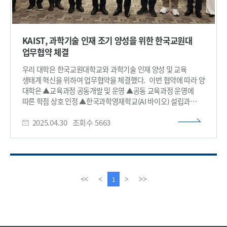
KAIST, 과학기술 인재 조기 양성을 위한 한국교원대
업무협약 체결
우리 대학은 한국교원대학교와 과학기술 인재 양성 및 교육
생태계 혁신을 위하여 업무협약을 체결했다. 이번 협약에 따라 양
대학은 ▲교육과정 공동개발 및 운영 ▲공동 교육과정 운영에
따른 학점 상호 인정 ▲한국과학영재학교(AI 바이오) 설립과
교육을 위한 협력 ▲미래과학 인재 양성을 위한 유·초·중등 교육
2025.04.30
조회수
5663
협력 등 다양한 협력 방안을 추진할 예정이다. 이를 통해 우리
대학과 한국교원대는 국가 미래를 이끌어갈 과학기술 인재
양성을 위한 실질적인 협력 기반을 구축하게 되며, 나아가 초·
중등 교육부터 고등교육에 이르는 교육 생태계 전반의 혁신을
도모할 계획이다. 협약식에 참석한 이광형 총장은 “KAIST의
과학기술 전문성과 한국교원대의 교육 전문성이 결합하여 우리
이
다
1
<<
<
>
>>
교육의 혁신적인 변화를 이끌어낼 것으로 기대된다”며, “특히 AI
전
음
바이오 분야 인재를 조기 양성하는 한국과학영재학교 설립은
페
페
우리나라 과학기술 미래를 준비하는 중대한 발판이 될 것”이라고
이
이
말했다. 차우규 한국교원대 총장도 “이번 협약은 과학기술과
지
지