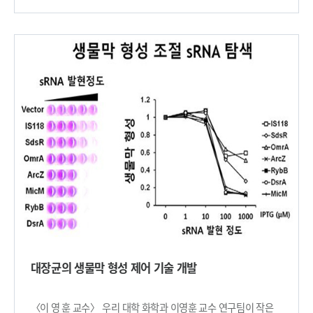
반대되는 개념으로 금속유기골격체에서 기체가 초격자 구조를
밝혔다. 이병현 연구원과 강민호 박사는 “이번 기술 개발은
형성한다는 사실을 최초로 발견한 것이다. 이번 연구는 국제 과학
미래창조 국가 나노기술 인프라 기관 나노종합기술원의 훌륭한
학술지 ‘네이처’ 11월 9일자 온라인 판에 게재됐다. 메조다공성
반도체 연구 기반과 김진수 부장 포함 관련 연구진들의 우수한
금속유기골격체는 넓은 비표면적을 갖고 있어 수소나 메탄,
공정 능력이 뒷받침돼 가능했다”고 소감을 말했다. 이번 연구는
이산화탄소 등의 가스 저장에 용이한 저장물질이다. 효율적인
글로벌프론티어사업 스마트IT융합시스템 연구단의 지원을 받아
가스 저장을 위해서는 기체가 저장물질에 어떻게 흡착하는지
수행됐다. 연구를 주도한 이병현 연구원은 우리 대학 최양규 교수
이해하는 것이 중요하다. 그러나 일반적인 기체 흡착 측정 장비의
지도하에 박사과정을 수행 중이며, 삼성전자 메모리 사업부의
경우에는 흡착 거동을 직접적으로 관찰할 수 없다는 한계가
책임 연구원으로 재직 중이다. □ 그림 설명 그림1. 일괄 플라즈마
있었다. 문제 해결을 위해 연구팀은 기존에 존재하는 두 개의
건식 식각 공정 과정의 모식도. 그림2. 서로 다른 방향에서 단면을
장비를 이용했다. 구조적 정보를 얻을 수 있는 X-선 소각산란
관찰한 주사 전자 현미경 사진 및 투과 전자 현미경 사진 ​
(small angle X-ray scattering, SAXS) 측정 장비와 기체흡착
측정 장비를 결합했다. 두 장비가 결합된 실시간 기체 흡착 SAXS
시스템을 개발해 메조다공성 금속유기골격체의 결정에 기체가
흡착하는 과정을 실시간으로 관찰했다. 연구팀은 관찰 과정에서
금속유기골격체의 모든 기공에 기체가 균일하게 흡착되지 않고
각자 다른 밀도로 흡착된다는 사실을 발견했다. 그리고 압력이
증가하면서 급격하게 초격자 구조로 변이된 후 서서히 균일하게
분포하는 것 또한 확인했다. 이는 모든 기공에 균일하게 기체가
대장균의 생물막 형성 제어 기술 개발
들어간다는 학설을 뒤집는 발견이다. 이것이 가능했던 이유는
메조다공성 금속유기골격체의 경우 골격이 얇고 기공이 커 다른
구멍의 기체분자끼리도 상호작용하기 때문에 발생하는 현상이다.
〈이 영 훈 교수〉 우리 대학 화학과 이영훈 교수 연구팀이 작은