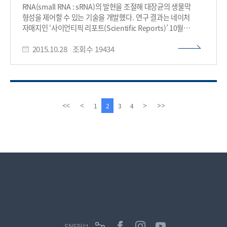
따라서 메조다공성 금속유기골격체를 사용한다면 기존
RNA(small RNA : sRNA)의 발현을 조절해 대장균의 생물막
저장물질에 비해 더 적은 용량으로 더 많은 가스를 저장할 수 있는
형성을 제어할 수 있는 기술을 개발했다. 연구 결과는 네이처
고효율 저장장치를 개발할 수 있게 된다. 이 기술을 기반으로
자매지인 ‘사이언티픽 리포트(Scientific Reports)’ 10월
새로운 고용량 가스저장 물질의 제작이 가능해짐으로써, 여러
15일자에 게재됐다. 세균들은 외부의 여러 환경으로부터
운송수단이나 가스를 사용하는 기계의 성능을 끌어올릴 수 있을
2015.10.28
조회수
19434
스스로를 보호하기 위해 다량체로 이뤄진 세포성분을 분비한다.
것으로 기대된다. 연구를 주도한 조해성 박사는 “단일 기공
이로 인해 고체 표면이나 살아있는 생물 조직에서 생물막
내부의 기체 분자 뿐 아니라 다른 기공의 기체 분자 간 상호작용에
(biofilm)이라는 3차원 구조물이 형성된다. 이 생물막은 제거가
의해 기체의 흡착 메커니즘이 발생함을 새롭게 발견했다”고
어려울 뿐 아니라 세균의 생체 내 증식, 치석, 의료기기 오염,
말했다. 이번 연구는 미래창조과학부 글로벌프론티어사업,
수도관, 정수기 등에 분포해 각종 산업시설에서 광범위한 문제를
인공광합성사업, BK21PLUS의 지원을 받아 수행됐다. □ 그림
일으키고 있다. 특히 생물막을 형성하고 있는 세균들은 항생제에
이
다
1
2
3
4
<<
<
>
>>
설명 그림1. 실시간 기체흡착 SAXS 시스템 모식도 그림2.
매우 높은 내성을 가질 수 있어 슈퍼박테리아의 항생제 내성의
전
음
메조다공성 MOF 결정에 기체가 흡착되는 과정 그림3.
주요 원인이기도 하다. 생물막 형성에 크게 관여하는 세균 내의
페
페
sRNA는 표적 메신저 RNA(mRNA) 또는 단백질과 상호작용해
이
이
세포대사를 조절하는 핵심 요소로 기능한다. 학자들은 생물막
지
지
형성의 원리를 규명하기 위해 이 sRNA를 연구해 왔다. 현재
대장균에서는 100여 종의 sRNA가 보고됐다. 연구팀은 이 중
99종을 분석해 각각의 대장균 sRNA를 발현할 수 있는
라이브러리를 구축했다. 이후 이를 통해 환경적 스트레스 대응과
밀접한 관련성을 가져 생물막 형성에 핵심이 되는 sRNA를
탐색했다. 그 결과로 연구팀은 생물막 형성에 관여하는 sRNA를
새롭게 발견했고, 생물막 형성을 위한 생리적 변화(세포운동성,
SNS허브