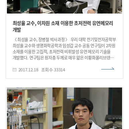
최성율 교수, 이차원 소재 이용한 초저전력 유연메모리
개발
〈 최성율 교수, 장병철 박사과정 〉 우리 대학 전기및전자공학부
최성율 교수와 생명화학공학과 임성갑 교수 공동 연구팀이 2차원
소재를 이용한 고집적, 초저전력 비휘발성 유연 메모리 기술을
개발했다. 연구팀은 원자층 두께로 매우 얇은 이황화몰리브덴
채널 소재와 고성능의 고분자 절연막 소재를 이용해 이 기술을
2017.12.18
조회수
33314
개발했다. 우명훈 석사(현 삼성전자 연구원)와 장병철 박사과정
학생이 공동 1저자로 참여한 이번 연구는 국제적인 재료분야
학술지 ‘어드밴스드 펑셔널 머티리얼즈(Advanced Functional
Materials)’ 11월 17일자 표지 논문으로 게재됐다. 사물인터넷,
인공지능, 클라우드 서버 기술 등의 등장으로 인해 메모리 중심의
컴퓨팅 전환과 함께 웨어러블 기기 산업의 수요 증가로 고집적,
초저전력 비휘발성 유연 메모리에 대한 필요성이 커지고 있다.
특히 원자층 두께의 매우 얇은 이황화몰리브덴 반도체 소재는
최근 포스트 실리콘 소재로 주목받고 있다. 이는 얇은 두께로 인해
기존 실리콘 소자에서 나타나는 단채널 효과를 억제해 고집적도