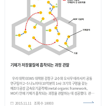
나노선 구조를 개발했다. 이는 누설전류 제어에 가장 효과적인
구조로 저전력 트랜지스터 개발에 이용됐다. 그러나 이 역시
소형화에 따른 나노선 면적 감소로 성능 저하의 한계가 있었다.
연구팀은 전면-게이트 실리콘 나노선을 수직으로 5단으로 쌓아
문제를 해결했다. 이 5단 적층 실리콘 나노선 채널을 보유한
반도체 트랜지스터는 단일 나노선 기반의 트랜지스터보다 5배의
향상된 성능을 보였다. 또한 수직 적층 나노선 구조는 말 그대로
위로 쌓기 때문에 단일 구조와 달리 면적이 증가되지 않아 집적도
향상에도 기여할 수 있다. 나노선 수직 적층은 개발된 ‘일괄
플라즈마 건식 식각 공정’ 방식을 통해 이뤄졌다. 이 공정은
고분자 중합체를 이용해 패턴이 형성될 영역에 미리 보호막을 친
뒤 등방성 건식 식각을 통해 나노선 구조를 형성하는 기술이다.
수직 적층 나노선 구조는 이 기술의 연속 작용을 통해 확보한
기체가 저장물질에 흡착되는 과정 관찰
결과물이다. 이 기술은 지속적 소형화로 인해 기술적 한계에
부딪힌 반도체 트랜지스터 분야에 새로운 돌파구를 제시할
것으로 기대된다. 관련 연구가 이전부터 진행됐지만 더 간단한
우리 대학 EEWS 대학원 강정구 교수와 오사무 테라사키 공동
공정기술을 이용해 가장 많은 나노선 채널의 적층에 성공했기
연구팀이 2~5 나노미터(10억분의 1m) 크기의 구멍을 갖는
때문에 비용절감 및 제작 시간 단축, 반도체 트랜지스터의 성능
메조다공성 금속유기골격체(metal organic framework,
향상으로 인한 상용화 등에 크게 기여할 것으로 예상된다.
MOF) 안에 기체가 흡착되는 과정을 관찰하는 데 성공했다. 관찰
연구팀은 건식 식각 공정 기술이 기존 방법보다 간단하고
과정에서 기체들이 각자의 기공에 일정하지 않은 각기 다른
안정적으로 수직 적층 실리콘나노선 구조 제작을 가능하게
2015.11.11
조회수
18003
밀도로 흡착된다는 사실을 발견했다. 이는 기존의 학설과
함으로써 고성능 트랜지스터 개발에 응용 가능할 것이라고