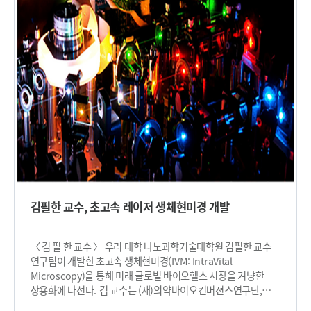
표지논문으로 선정됐다. 현재 개발된 RNA 분해효소의 활성을
글로벌프론티어사업, 미래소재 디스커버리 사업 등의 지원을
검출하는 기술들은 일반적으로 값비싼 형광체, 소광체가
받아 수행됐다. □ 그림 설명 그림1. Advanced Functional
필수적이고 그 도입 과정도 복잡하다는 한계가 있다. 또한 신호를
Materials 표지 그림2. 제작된 비휘발성 메모리 소자의 개념도 및
증폭시킬 수단이 없기 때문에 전반적으로 검출 성능이 매우 낮다.
연구팀은 기술의 한계를 극복하기 위해 헤어핀 자기조립
반응이라는 기술을 이용했다. 이 기술은 검출신호를 증폭시켜
RNA 분해효소 활성이 더 민감하게 검출될 수 있도록 도와준다.
그리고 연구팀은 이 헤어핀 자기조립 반응의 결과물이
형광신호의 발생에 적합한 지-쿼드러플렉스(G-quadruplex)
구조를 갖도록 반응시스템을 설계했다. 지-쿼드러플렉스 구조와
결합해 강한 형광을 내는 형광물질을 사용함으로써 기존의 RNA
분해효소 활성 검출 기술의 한계를 극복하는 고성능의 RNA
분해효소 활성 검출 기술을 개발했다. 또한 이 기술을 이용해
RNA 분해효소의 활성 저해제를 선별할 수 있었다. 연구팀의 연구
김필한 교수, 초고속 레이저 생체현미경 개발
성과는 일반에 잘 알려진 에이즈를 치료하는 데 기여할 수 있을
것으로 예상된다. 에이즈는 HIV 바이러스가 발병하면 나타나는
전염병으로 HIV 바이러스는 역전사 반응의 특성을 갖는 일명
〈 김 필 한 교수 〉 우리 대학 나노과학기술대학원 김필한 교수
레트로 바이러스이다. 레트로 바이러스는 RNA가 DNA로 변하는
연구팀이 개발한 초고속 생체현미경(IVM: IntraVital
특성을 갖는다. 그리고 이 과정에서 RNA 분해효소가 개입해야만
Microscopy)을 통해 미래 글로벌 바이오헬스 시장을 겨냥한
이 특성을 유지할 수 있다. RNA 분해효소의 활성을 막을 수
상용화에 나선다. 김 교수는 (재)의약바이오컨버젼스연구단,
있다면 HIV 바이러스의 발현을 막을 수 있는 것이다. 박 교수는
서울대학교 김성훈 교수와의 공동 연구를 통해 개발한 최첨단