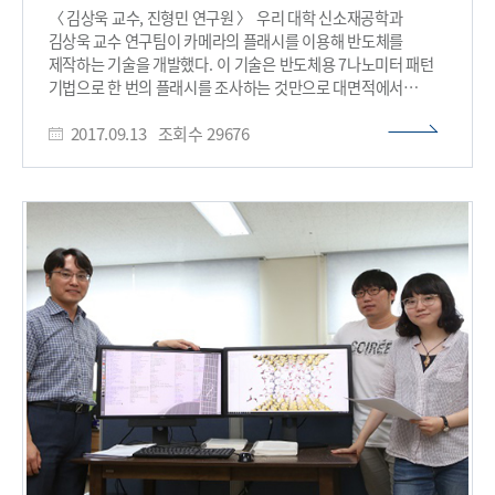
있기 때문이다. 연구팀의 생체현미경은 동물실험에서 목표로
〈 김상욱 교수, 진형민 연구원 〉 우리 대학 신소재공학과
하는 세포, 단백질과 주입된 물질의 움직임을 동시에 3차원
김상욱 교수 연구팀이 카메라의 플래시를 이용해 반도체를
동영상으로 관찰할 수 있다. 현재 (재)
제작하는 기술을 개발했다. 이 기술은 반도체용 7나노미터 패턴
의약바이오컨버젼스연구단과 함께 차세대 신약개발을 위한
기법으로 한 번의 플래시를 조사하는 것만으로 대면적에서
핵심기술로 발전시키기 위해 노력 중이다. 김 교수가 창업한
초미세 패턴을 제작할 수 있다. 향후 고효율, 고집적 반도체 소자
회사는 시장성과 성장가능성을 높게 평가받아 벤처기업으로서는
2017.09.13
조회수
29676
제작 등에 활용 가능할 것으로 기대된다. 진형민 연구원, 박대용
이례적으로 빠르게 창업 3개월 만에 LB인베스트먼트와
박사과정이 공동 1저자로 참여한 이번 연구 결과는 국제 학술지
에이티넘인베스트먼트로부터 총 30억 원의 투자를 유치했다. 김
‘어드밴스드 머티리얼즈(Advanced Materials)’ 8월 21일자
교수는 “이 기술은 다양한 생명 현상을 보다 정밀하게 종합
온라인 판에 게재됐다. 4차 산업혁명의 주요 요소인 인공지능,
분석하기 위한 원천기술이다”며 “고령화 사회의 도래와 함께
사물인터넷, 빅데이터 등의 기술에는 고용량, 고성능 반도체
급성장할 글로벌 바이오헬스 시장을 개척할 수 있는 차세대 의료,
소자가 핵심적으로 필요하다. 이러한 차세대 고집적 반도체
의약 기술의 발전을 가속화할 핵심 기술이 될 것으로 확신한다”고
소자를 만들기 위해서는 패턴을 매우 작게 형성하는 리소그래피
말했다. 김 교수 연구팀의 연구는 창업원의 엔드런(End-Run)
(Lithography) 기술의 개발이 필수적이다. 현재 관련
사업과 과학기술정보통신부가 추진하는 글로벌프론티어사업의
업계에서는 작은 패턴 제작에 주로 광 리소그래피
혁신형의약바이오컨버전스사업의 지원을 받아 수행됐다. □
(Photolithograph) 기술을 이용하고 있다. 하지만 이 기술은
사진 설명 사진1. 초고속 레이저 생체현미경 (IVM) 사진1 사진2.
10나노미터 이하의 패턴을 형성하기엔 한계가 있다. 고분자를
초고속 레이저 생체현미경 (IVM) 사진2 사진3. 생체 내부
이용한 분자조립 패턴 기술은 공정비용이 저렴하고 10나노미터
세포수준 변화의 IVM 영상 결과 사진4. 생체 내부 다양한 장기의
이하 패턴 형성이 가능해 광 리소그래피를 대신할 차세대 기술로
각광받고 있다. 그러나 고온 열처리나 유독성 증기 처리에 시간이
많이 소요되기 때문에 대량 생산이 어려워 상용화에 한계가 있다.
연구팀은 고분자 분자조립 패턴 기술의 문제 해결을 위해