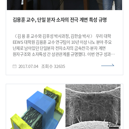
순간적으로 강한 빛을 내는 카메라 플래시를 활용했다. 플래시
빛을 이용하면 15 밀리 초(1밀리 초 : 천분의 1초) 내에
7나노미터의 반도체 패턴을 구현할 수 있고, 대면적에서 수십
김용훈 교수, 단일 분자 소자의 전극 계면 특성 규명
밀리 초의 짧은 시간 내에 수 백도의 고온을 낼 수 있다. 연구팀은
이 기술을 고분자 분자 조립에 응용해 단 한 번의 플래시를
조사하는 것으로 분자 조립 패턴을 형성할 수 있음을 증명했다.
〈 김 용 훈 교수와 김후성 박사과정, 김한슬 박사 〉 우리 대학
또한 연구팀은 고온 열처리 공정이 불가능한 고분자 유연
EEWS 대학원 김용훈 교수 연구팀이 10년 이상 나노 분야 주요
기판에도 적용이 가능함을 확인했다. 이를 통해 차세대 유연
난제로 남아있던 단일분자 전자소자의 금속전극-분자 계면
반도체 제작에 응용할 수 있을 것으로 보인다. 연구팀은 카메라
원자구조와 소자특성 간 상관관계를 규명했다. 이번 연구 성과는
플래시 광열 공정을 분자 조립 기술에 도입해 분자 조립
국제 과학 학술지인 ‘미국 화학회지(Journal of the American
반도체기술의 실현을 앞당길 수 있는 고효율의 기술이라고
2017.07.04
조회수
32635
Chemical Society)’ 6월 21일자에 게재됐다. 단일분자
밝혔다. 연구를 주도한 김상욱 교수는 “분자조립 반도체 기술은
전자소자는 OLED 등을 통해 알려진 유기소자로서 2003년
그 잠재성에도 불구하고 공정효율 제고가 큰 숙제로 남아
미국에서 처음 구현됐다. 분자전자소자(molecular
있었다”며 “이번 기술은 분자조립기반 반도체의 실용화에 획기적
electronics)는 차세대 반도체 소자의 후보군으로 관련 연구들이
해결책이 될 것이다”고 말했다. 신소재공학과 이건재 교수,
활발히 수행되고 있다. 분자를 전자소자로 활용하기 위해선 분자-
부산대학교 재료공학과 김광호 교수와의 공동으로 진행된 이번
전극 형태의 원자구조가 구체적으로 어떻게 형성되는지 이해하는
연구는 과학기술정보통신부 리더연구자지원사업인 다차원
것이 중요하다. 분자 전자소자는 크게 분자, 전극, 둘을 잇는
나노조립제어 창의연구단과 글로벌프론티어사업의 지원을 받아
연결자로 구성된다. 2006년 미국 애리조나 대학의 타오
수행됐다. □ 사진 설명 사진1. 플래시 광을 이용한 반도체 패턴
(Nongjian Tao) 교수를 포함한 연구팀은 한 종류의 분자에서
형성 사진2. 플래시 광을 이용한 분자조립 패턴 형성 모식도
여러 개의 전류 값이 나올 수 있음을 규명했으나 그 전류 값의
사진3. 다양한 가이드 패턴을 이용한 자기조립 패턴 제어와
크기와 개수, 원인 등은 명확히 밝혀지지 않았다. 특히 그 원인에