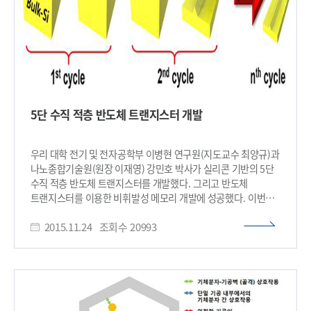
해결을 위해 핵산중합효소와 상호작용을 하는 DNA 압타머가
특정 금속이온에 반응하도록 염기서열을 조작했다. 그리고 수은
및 은 등의 금속이온을 도입해 핵산중합효소와 DNA 압타머의
결합을 조절함으로써 중합효소의 활성을 조절 가능하게
만들었다. 연구팀은 이 기술을 기반으로 금속이온에 의해
시스템을 조절할 수 있는 분자 수준의 스위치를 개발했다. 기존
기술의 한계였던 비가역성 문제를 해결해 핵산중합효소의 활성을
가역적으로 조절할 수 있는 것이다. 연구팀은 이를 통해 향후
5단 수직 적층 반도체 트랜지스터 개발
DNA기반의 분자회로 및 신호전달체계의 원천기술이 될 수 있을
것으로 기대된다고 밝혔다. 박 교수는 “이번 연구에서 개발된
기술은 중합효소 외에 다양한 효소 활성의 가역적 조절에 응용될
우리 대학 전기 및 전자공학부 이병현 연구원(지도교수 최양규)과
수 있다”며 “이를 통해 다양한 분자 스위치의 개발이 가능해질
나노종합기술원(원장 이재영) 강민호 박사가 실리콘 기반의 5단
것으로 기대된다”고 말했다. 이번 연구는 미래창조과학부가
수직 적층 반도체 트랜지스터를 개발했다. 그리고 반도체
시행하는 글로벌프론티어사업(바이오나노헬스가드연구단)과
트랜지스터를 이용한 비휘발성 메모리 개발에 성공했다. 이번
중견연구자지원사업(도약연구)의 지원을 받아 수행됐다. □ 그림
연구는 나노 분야 학술지 ‘나노 레터스(Nano letters)’ 11월
설명 그림1. 압타머와 금속이온의 상호작용에 의하 가역적으로
2015.11.24
조회수
20993
6일자 온라인판에 게재됐다. 반도체 트랜지스터 분야는 모든
조절되는 중합효소 활성 모식도 ​
전자기기의 핵심 구성요소로 국내 산업과 경제 발전에 큰 영향을
끼쳤다. 세계적 추세에 따라 치열한 소형화를 통해 생산성과
성능의 향상을 거듭했으나 최근 10나노미터 시대에 접어들며
제작 공정의 한계 및 누설전류로 인한 전력소모 문제가 커지고
있다. 학계 및 산업계는 문제 해결을 위해 전면-게이트 실리콘