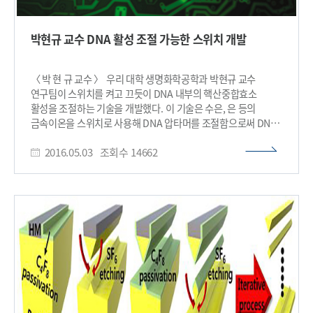
개념도 ​
향상에도 기여가 가능해 융합 메모리의 실효성이 높아질 것으로
기대된다. 또한 수직 집적 나노선 구조는 말 그대로 위쪽으로
박현규 교수 DNA 활성 조절 가능한 스위치 개발
채널이 쌓여있기 때문에 단일 구조와 달리 면적이 증가되지 않아
집적도 향상에도 기여할 수 있다. 이러한 수직 집적은 지난 해
최양규 교수 연구팀에서 개발된 일괄 플라즈마 건식 식각 공정을
〈 박 현 규 교수 〉 우리 대학 생명화학공학과 박현규 교수
통해 이뤄졌다. 이병현 연구원은 이 기술을 통해 작년 비 메모리
연구팀이 스위치를 켜고 끄듯이 DNA 내부의 핵산중합효소
반도체 소자 개발에 성공했고, 이번 연구를 통해 고성능 융합
활성을 조절하는 기술을 개발했다. 이 기술은 수은, 은 등의
메모리 소자를 개발했다. 최양규 교수는 “이번 연구를 통한
금속이온을 스위치로 사용해 DNA 압타머를 조절함으로써 DNA
메모리 반도체의 제작 공정과 성능의 개선 및 높은 실효성이
압타머와 결합돼 있는 핵산중합효소의 활성을 조절하는
기대된다”며 “궁극적으로는 메모리 반도체의 소형화를 계속
2016.05.03
조회수
14662
원리이다. 이번 연구는 영국왕립화학회가 발행하는
이어나갈 것으로 예상한다”고 말했다. 이병현 연구원은
‘케미컬커뮤니케이션(Chemical communications)’ 4월호에
“나노종합기술원의 강민호 박사를 포함한 관련 엔지니어들의
게재됐고, 중요성을 인정받아 표지 논문으로 선정됐다. 핵산과
적극적 기술 지원이 큰 도움이 됐다”고 말했다. 이번 연구는
금속이온의 상호작용을 이용해 효소 활성을 조절하는 여러
미래창조과학부 글로벌프론티어사업 스마트IT융합시스템
연구들이 수행되고 있다. 하지만 이 연구들은 금속이온에 의해
연구단과 미래유망융합파이오니아 사업의 씨모스(CMOS) THz
반응이 진행되고 나면 다시 반응을 되돌릴 수 없어 가역적으로
기술 융합 연구단의 지원을 받아 수행됐다. □ 그림 설명 그림1.
시스템을 구현해야 하는 분자스위치, 논리게이트 등에 사용이
전자 현미경 사진 및 투과 전자 현미경 사진 그림2. 고성능
어렵다는 한계를 갖는다. 핵산중합효소는 핵산의 복제를 돕는
효소로 DNA 압타머와 결합해 있는 상태로는 별다른 역할을
수행할 수 없다. 따라서 특정 외부적 자극을 통해 DNA 압타머를
조절해 핵산중합효소를 활성화시켜야 한다. 연구팀은 문제