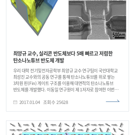
고분자 유연기판에서의 플래시 자기조립 패턴 형성 ​
대해서는 관련된 분자와 금속전극 간 계면의 원자구조가 여러
가지 형태를 띠고 있기 때문이라는 추측만 있었고 명확히
밝혀지지는 않았다. 김 교수 연구팀은 주사탐침현미경 등을
이용해 단분자 소자가 구현되는 과정을 슈퍼컴퓨터를 활용해
재현했다. 접합 구조의 여러 가지 형태를 찾는 것은 결국 황(S)
원자 주변의 금(Au) 원자 몇 개가 어떤 형태로 배열되는지
확인하는 것인데 이것을 배위수(coordination number)라고
부른다. 〈 김 용 훈 교수와 연구팀 〉 연구팀은 분자와 금속 전극
최양규 교수, 실리콘 반도체보다 5배 빠르고 저렴한
간 결합의 원자구조 배위수에 따라 금속전극 사이에서 전류 값이
탄소나노튜브 반도체 개발
변화하는 것을 확인했다. 또한 분자가 당겨질 때 단순히 금속과
분자 사이 결합이 끊어지는 게 아니라 금속전극의 원자구조가
우리 대학 전기및전자공학부 최양규 교수 연구팀이 국민대학교
쉽게 변형돼 결국은 금속과 금속 사이의 결합의 끊어지는 것을
최성진 교수와의 공동 연구를 통해 탄소나노튜브를 위로 쌓는
규명했다. 일본 오사카 대학의 카와이(T, Kawai) 교수는 위와
3차원 핀(Fin) 게이트 구조를 이용해 대면적의 탄소나노튜브
같은 김 교수의 이론을 뒷받침하기 위해 소자 인장에 따른 전류의
반도체를 개발했다. 이동일 연구원이 제 1저자로 참여한 이번
증가를 포함하는 실험을 수행했다. 한, 일 공동연구팀은
연구는 나노 분야 학술지 ‘에이씨에스 나노(ACS Nano)’ 12월
슈퍼컴퓨터를 이용한 제1원리 계산과 첨단 나노소자 제조 및
2017.01.04
조회수
25628
27일자에 게재됐다. (논문명: Three-Dimensional Fin-
측정을 통해 유기 소자의 계면 특성을 원자 수준에서 성공적으로
Structured Semiconducting Carbon Nanotube Network
규명했다. 연구팀은 나노과학-나노기술 분야에서 10년 이상
Transistor) 탄소나노튜브로 제작된 반도체는 실리콘
풀리지 않던 난제를 해결했다. 이번 성과는 향후 OLED,
반도체보다 빠르게 동작하고 저전력이기 때문에 성능이 훨씬
바이오센서, 유기태양전지 등 다양한 유기소자 분야에 활용
뛰어나다. 그러나 대부분의 전자기기는 실리콘 재질로 만들어진
가능할 것으로 기대된다. 김 교수는 “이번 연구는 나노 분야에서
반도체를 이용한다. 높은 순도와 높은 밀도를 갖는 탄소나노튜브