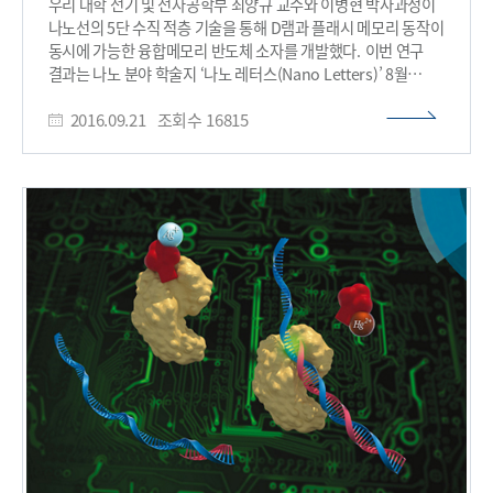
우리 대학 전기 및 전자공학부 최양규 교수와 이병현 박사과정이
조절하는 방식으로 에너지 소모가 적다는 장점을 갖는다.
나노선의 5단 수직 적층 기술을 통해 D램과 플래시 메모리 동작이
연구팀은 실험을 통해 전기장 인가만으로 무질서하게 임의의
동시에 가능한 융합메모리 반도체 소자를 개발했다. 이번 연구
방향을 향하고 있는 셀들이 일정한 방향을 향하고 있음을
결과는 나노 분야 학술지 ‘나노 레터스(Nano Letters)’ 8월
확인했다. 또한 반대로 일정한 방향에서 다시 무질서한 상태로도
31일자 온라인 판에 게재됐다. 메모리 반도체는 정보화 기술
변화가 가능함을 증명했다. 기존에 보고된 자기전기 현상은
2016.09.21
조회수
16815
사회의 핵심 기기로서 국내 반도체 산업의 주력 제품이다. 메모리
통상적으로 극저온이나 고온에서 발현이 가능했다. 그러나 이번
반도체 분야는 크게 D램과 플래시 메모리로 양분되는데 이는 각
기술은 화학적 도핑을 통해 상온에서도 작동이 가능하고, 변환이
메모리가 가진 고유 특성 때문이다. D램은 빠른 동작속도를
가역적이며 비휘발성을 갖기 때문에 차세대 정보 저장 소자
자랑하지만 휘발성 메모리이기 때문에 안정적 정보 저장을 위해
개발의 발판이 될 것으로 기대된다. 양 교수는“이번 전기적
전력이 많이 소모된다. 반면 플래시 메모리는 D램에 비해 느린
자성상태의 변화는 엔트로피 변화를 동반하고 있을 것으로
동작속도가 문제점으로 지적된다. 연구팀은 D램과 플래시
예상한다”며“자기전기 소자 응용뿐만 아니라 열전 현상의 새로운
메모리 기능이 하나의 트랜지스터 안에서 동시에 동작하는 전면-
가능성을 열 것으로 기대된다”고 말했다. 이번 연구는 재료연구소
게이트 실리콘 나노선 구조 기반의 융합 메모리 소자를 제안했다.
최시영 박사, 포항공대 정윤희 교수, 포항 가속기연구소 구태영
그러나 이 구조는 트랜지스터의 소형화에 따른 나노선 면적
박사, 막스플랑크 연구소 고경태 박사, 미국 스탠포드
감소로 인해 동작 전류도 같이 감소됐고 이는 메모리 소자 성능의
가속기연구소 이준식 박사 와 헨드릭(Hendrik Ohldag) 박사,
저하로 이어졌다. 문제 해결을 위해 연구팀은 전면-게이트 실리콘
호주 뉴사우스웨일즈 대학 잔(Jan Seidel) 교수 등과 공동으로
나노선을 수직으로 5단까지 쌓았다. 이러한 5단 수직 집적 실리콘
진행됐다. 한국연구재단의 중견연구자지원사업,
나노선 채널을 보유한 융합 메모리소자는 단일 나노선 기반의
글로벌연구네트워크지원사업, 선도연구센터지원사업(응집상
메모리 소자와 대비해 5배의 향상된 성능을 보였다. 이 연구를
양자 결맞음 연구센터)과 글로벌프론티어사업(하이브리드
통해 시스템 레벨에서 칩 사이즈의 소형화 및 전력 효율의 개선,
인터페이스기반 미래소재 연구단) 등의 지원을 통해 수행됐다. □
패키징 공정 단순화를 통한 제작비용 절감 등이 가능하다. 시스템
그림 설명 그림1. 전기장 인가를 통한 자성 방향의 변화를 나타낸
안에서 칩 간의 간섭효과를 줄여줌으로써 시스템 전체 속도