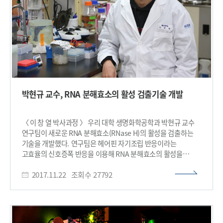
및 전력 소모 측면에서 장점을 갖기 때문이다. 또한 얇은 두께로
인해 유연한 특성을 가져 웨어러블 전자소자로의 응용이
가능하다는 이점이 있다. 하지만 이황화몰리브덴 반도체 소재는
불포화 결합(dangling bond)을 갖지 않는 표면 특성으로 인해
기존의 원자층 증착 장비로는 얇은 절연막을 균일하고 견고하게
증착하기 어렵다는 한계가 있다. 게다가 현재의 액상 공정으로는
저유전율 고분자 절연막을 10나노미터 이하로 균일하게
대면적으로 증착하기가 어려워 저전압 구동이 불가능하고
포토리소그래피 공정과 호환이 이뤄지지 않았다. 연구팀은 문제
박현규 교수, RNA 분해효소의 활성 검출기술 개발
해결을 위해 ‘개시제를 이용한 화학 기상증착법(initiated
chemical vapor deposition, iCVD)’을 이용해 고성능의
고분자 절연막을 개발해 해결했다. 연구팀은 iCVD 공정을 이용해
〈 이 창 열 박사과정 〉 우리 대학 생명화학공학과 박현규 교수
이황화몰리브덴 반도체 소재 위에 10나노미터 두께의 터널링
연구팀이 새로운 RNA 분해효소(RNase H)의 활성을 검출하는
고분자 절연막이 균일하고 견고하게 증착됨을 확인했다.
기술을 개발했다. 연구팀은 헤어핀 자기조립 반응이라는
연구팀은 기존의 이황화몰리브덴 반도체 메모리 소자가 20V
고효율의 신호증폭 반응을 이용해 RNA 분해효소의 활성을
이상의 전압으로 구동되는 반면 이번에 제작한 소자는 10V
효과적으로 분석하는 기술을 개발했다. RNA 분해효소가 HIV
부근의 저전압으로 구동됨을 확인했다. 최 교수는 “인공지능,
2017.11.22
조회수
27792
바이러스 증식에 필수적으로 관여하는 물질임을 고려할 때 박
사물인터넷 등 4차산업혁명의 근간인 반도체 소자기술은 기존
교수 연구팀의 연구가 향후 에이즈를 치료하는 데 기여할 수 있을
메모리 소자를 뛰어넘는 저전력성과 유연성 등의 기능을 갖춰야
것으로 기대된다. 이창열, 장효원 박사과정이 공동 1저자로
한다”며 “이번 기술은 이를 해결할 수 있는 소재, 공정, 소자 원천
참여한 이번 연구는 영국왕립화학회가 발행하는 국제 학술지
기술을 개발했다는 의의를 갖는다”고 말했다. 이번 연구는
‘나노스케일(Nanoscale)’ 2017년도 42호(11월 14일 발행)
과학기술정보통신부 한국연구재단이 추진하는