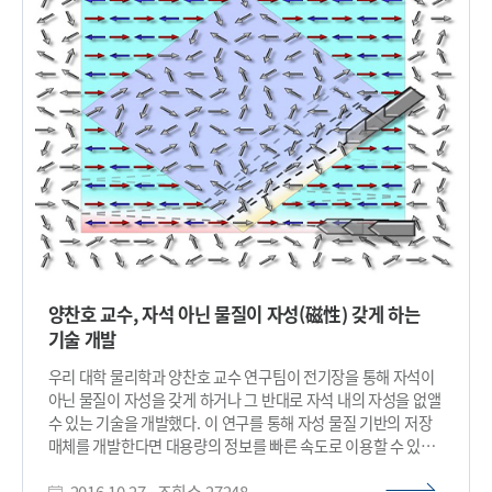
이론 연구가 실험을 선도하는 역할을 성공적으로 수행함을
반도체의 정제가 어렵기 때문이다. 탄소나노튜브의 밀도가 높지
보여주는 예가 될 것이다”고 말했다. 이번 연구는
않아 성능에 한계가 있었고 순도가 낮아 넓은 면적의 웨이퍼(판)
미래창조과학부의 중견연구자지원사업, 글로벌프론티어사업,
에 일정한 수율을 갖는 제품을 제작할 수 없었다. 이러한 특성들은
나노소재기술사업과 KISTI 슈퍼컴퓨터의 지원을 받아 수행됐다.
대량 생산을 어렵게 해 상용화를 막는 걸림돌이었다. 연구팀은
□ 그림 설명 그림1. 분자 전기전도도 실험 측정방법의 개념도
문제 해결을 위해 3차원 핀 게이트를 이용해 탄소나노튜브를 위로
그림2. 대표적인 세 가지 분자-금속전극 접합 원자구조와 이에
증착하는 방식을 사용했다. 이를 통해 50나노미터 이하의
폭에서도 높은 전류 밀도를 갖는 반도체를 개발했다. 3차원 핀
구조는 1마이크로미터 당 600개의 탄소나노튜브 증착이 가능해
약 30개 정도만을 증착할 수 있는 2차원 구조에 비해 20배 이상의
탄소나노튜브를 쌓을 수 있다. 그리고 연구팀은 이전 연구를 통해
개발된 99.9% 이상의 높은 순도를 갖는 반도체성
탄소나노튜브를 이용해 고수율의 반도체를 확보했다. 연구팀의
반도체는 50나노미터 이하의 폭에서도 높은 전류밀도를 갖는다.
양찬호 교수, 자석 아닌 물질이 자성(磁性) 갖게 하는
실리콘 기반의 반도체보다 5배 이상 빠르면서 5배 낮은 소비
기술 개발
전력으로 동작 가능할 것으로 예상된다. 또한 기존의 실리콘 기반
반도체에 쓰이는 공정 장비로도 제작 및 호환이 가능해 별도의
우리 대학 물리학과 양찬호 교수 연구팀이 전기장을 통해 자석이
비용이 발생하지 않는다. 제 1저자인 이동일 연구원은 “차세대
아닌 물질이 자성을 갖게 하거나 그 반대로 자석 내의 자성을 없앨
반도체로서 탄소나노튜브 반도체의 성능 개선과 더불어 실효성
수 있는 기술을 개발했다. 이 연구를 통해 자성 물질 기반의 저장
또한 높아질 것이다”며 “실리콘 기반 반도체를 10년 내로
매체를 개발한다면 대용량의 정보를 빠른 속도로 이용할 수 있을
대체하길 기대한다”고 말했다. 이번 연구는 미래창조과학부
것으로 기대된다. 장병권 박사과정이 1저자로 참여한 이번 연구
글로벌프론티어사업 스마트IT융합시스템 연구단과
2016.10.27
조회수
27248
성과는 물리학 분야 학술지 ‘네이처 피직스(Nature Physics)’