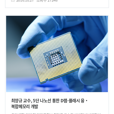
미래유망융합파이오니아 사업의 씨모스 THz 기술 융합 연구단의
10월 3일자 온라인 판에 게재됐다. 물질의 내부에는 아주 작은
지원을 받아 수행됐다. □ 그림 설명 그림1. 3차원 구조의
자석들이 존재한다. 그 작은 자석들이 무질서하게 여러 방향으로
탄소나노튜브 전자소자의 모식도 및 실제 SEM 이미지 그림2.
향하고 있으면 비 자성 상태이고, 일정한 방향으로 정렬이
개발된 8인치 기반의 대면적 3차원 탄소나노튜브 트랜지스터
이뤄지면 우리가 흔히 볼 수 있는 자석이 된다. 테라바이트 이상의
외장하드를 쉽게 구할 수 있을 정도로 저장 매체의 용량 기술은
발전했다. 그러나 용량 증가는 필연적으로 저장 매체의 읽고 쓰는
속도를 느리게 만든다. 현재 가장 널리 쓰이는 하드 디스크(HDD)
의 느린 데이터 접근 속도로는 다른 기술과 조화되기 어려운
상황이다. 이에 따라 SSD, 플로팅 게이트(Floating gate), 저항
방식(Resistive switching) 방식 등이 대안으로 떠오르고 있으나
기록을 할 때마다 흔적을 남기기 때문에 피로 누적 현상을 피할 수
없다는 한계를 갖는다. 정보를 자성 상태로 기록하면 속도가
빠르고 피로 누적 현상을 없앨 수 있기 때문에 저장 매체의 최소
저장 공간인 셀(Cell)을 자성 물질로 구성하려는 시도가 많았다.
주로 전류의 흐름을 통해 유도된 자기장을 이용하는 방식인데,
자기장은 자폐가 매우 어려워 넓은 범위에 영향을 끼치기 때문에
인접한 셀의 자성도 변화시킨다. 셀 하나하나를 조절할 수 없기
때문에 일정한 방향으로 정렬시킬 수 없어 자성의 상태를
최양규 교수, 5단 나노선 통한 D램-플래시 융‧
바꾸기가 어려웠다. 연구팀은 문제 해결을 위해 자기전기
복합메모리 개발
상호작용을 통해 자성 상태를 조절했다. 자기전기 상호작용은
자기장이 아닌 전기장을 이용해 전류의 흐름 없이 자성 상태를