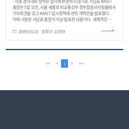
- 각종 경시대회 성적은 입시에 반영하지 않기로 서남표 KAIST
KAIST 합격이 보장되어 있으며, 연구 중심 학교를 운영하여, 대학
총장은 5일 오전, 서울 세종로 외교통상부 정부합동브리핑룸에서
입시에 구애받지 않고 창의력과 리더십을 키울 수 있는 국내
기자회견을 갖고 KAIST 입시정책에 관한 개혁안을 발표했다.
유일의 학교로 후발 영재학교 및 과학관련 특목고 교육을
아래 사항은 서남표 총장이 이날 발표한 내용이다. 세계적인
선도하고 있다.​
경제위기로 인해 우리나라 역시 어려움을 겪고 있으며, 모든
2009.03.10
조회수
23559
국민이 위기 극복을 위해 노력하고 있는 상황에서 국가를 위해
필요치 않은 사교육을 줄여 공교육을 정상화 시키면서, 미래를
이끌어갈 창의적인 인재를 기르는 것도 위기 극복의 중요한
과제라 생각함. 자원이 없는 우리나라에서 인적자원 개발의
중요성은 아무리 강조해도 지나치지 않음. 그러나 한국 교육은
획일적이고 암기위주이기 때문에, 다양성과 창의성을 잃어 가고
이
다
1
<<
<
>
>>
있으며, 사교육 시장의 공룡화에 따라 학생과 학부모의 부담은
전
음
가중되고 있음. 최근 언론에서 ‘사교육 없는 학교’ 캠페인과
페
페
‘학교장과 교사의 열정이 학교를 바꾼다’는 기사가 보도된 바
이
이
있음. 이는 우리 교육이 나아가야 할 올바른 방향이라고 생각함.
지
지
그러나 이러한 변화는 궁극적으로 대학입시에서 뒷받침되지
않으면 성공하기 어렵다고 판단함. 앞장선 입시개혁을 통해
공교육이 활성화되도록 적극 뒷받침하고자 하는 것이 KAIST의
정책추진 방향임. 이와 관련하여 KAIST는 다음의 사항을 적극
추진하고자 함. □ 올해 2010학년도 입시부터 전국 일반고를
대상으로 학교장 추천과 심층면접만을 통해 150명 선발
KAIST는 사교육을 받지 않아, 아직 눈에 띄지 않는, 잠재력 있는