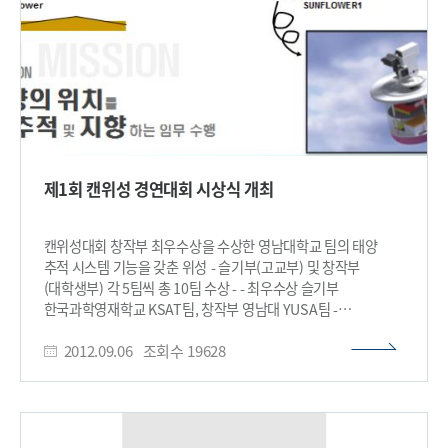
교육의 융합을 통해 우리 사회가 요구하는 미래 인재를 함께
길러내겠다는 두 대학의 의지를 담고 있다”며, “특히 유·초·중등
단계에서부터 고등교육에 이르기까지 연계된 교육 생태계를
구축함으로써, 국가 교육의 새로운 모델을 제시할 수 있을 것으로
기대한다”고 밝혔다. 한편, 이번 업무협약식은 4월 30일 대전
본원 회의실에서 열렸으며, 이광형 총장, 차우규 한국교원대
총장을 비롯한 양 기관 관계자들이 참석했다.​
제1회 캔위성 경연대회 시상식 개최
캔위성대회 창작부 최우수상을 수상한 영남대학교 팀의 태양
추적 시스템 기능을 갖춘 위성 - 슬기부(고교부) 및 창작부
(대학생부) 각 5팀씩 총 10팀 수상 - - 최우수상 슬기부
한국과학영재학교 KSAT팀, 창작부 영남대 YUSA팀 -
교육과학기술부와 KAIST 인공위성연구센터는 2012년 4월부터
2012.09.06
조회수
19628
추진한 ‘제1회 캔위성 체험ㆍ경연대회’에서 캔위성 개발 및
창의적 과학임무 구현에 탁월한 성적을 거둔 우수팀에 대한
시상식을 9월 6일(목) 교육과학기술부에서 개최했다. 캔위성
체험ㆍ경연대회는 캔 형상의 교육용 모사위성(CanSat)을
활용해 초ㆍ중ㆍ고 및 대학생들이 인공위성을 직접 제작해보는