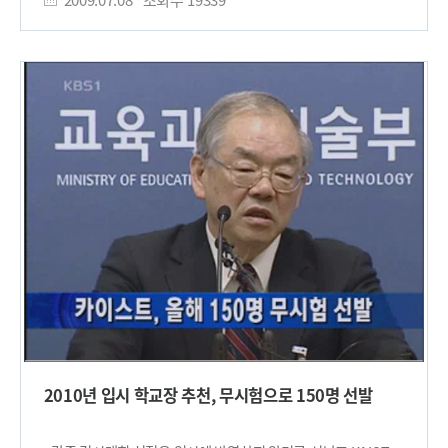
2011학년도 과학고 입학전형 기본계획을 확정하고 19개
선발에서 2011학년도에는 입학사정관 제도를 70%이상
과학고의 총 모집인원인 1520명 중에서 31.4%에 해당하는
획기적으로 확대하여 신입생을 선발할 예정이다. 입학사정관
475명을 입학사정관제 전형으로 선발할 계획이라고 밝힌 바
제도를 통한 선발에서는 사교육에 의해 훈련된 영재를 전면
있다. 한편, 한국과학영재학교의 2011학년도 입시에서는 올해
배제할 계획인데, 각종 경시대회 입상실적은 일체 고려하지 않고,
30%였던 입학사정관제 선발을 70% 이상으로 대폭 확대하여
내신 성적과 탐구활동, 독서활동, 봉사활동, 리더십 활동,
100명 이상을 선발한다고 밝혔다.​
발명활동 등을 참고하여 20년 후에 우리나라를 이끌어갈
창의성과 잠재력을 지닌 학생을 발굴할 예정이다. 그리고
한국과학영재학교는 현재 공교육 정상화 및 사교육 배제를 위한
다양한 교육 활동을 추진 중에 있는데, 교과지도 및 진로지도
프로그램인 Help Desk와 Office Hour를 운영하고 있으며, 향후
수학 교과의 모든 필수과목을 수준별로 운영하여 맞춤식 수업을
제공할 뿐만 아니라, 영어능력 개별 지도 프로그램인
ECC(English Communication Center)도 운영할 예정이다.
뿐만 아니라, 한국과학영재학교 과학축전(KSASF) 및 Virtual
Science Academy(가상학교)를 운영하여 전국의 초ㆍ중등
과학영재학생들에게 다양한 과학탐구 교육 프로그램을
제공함으로써 사교육 시장에서 제도권 공교육으로 학생을 유인할
예정이다. 또한 올해 외국인 학생 18명을 정원 외로 선발하여
2010년 입시 학교장 추천, 무시험으로 150명 선발
2010학년도 봄학기부터 수업할 예정인데, 국어, 국사,
사회과목을 제외한 전 과목을 영어로 수업할 예정이다. 2009년
3월 1일자로 KAIST 부설이 된 한국과학영재학교는 거의 전원이