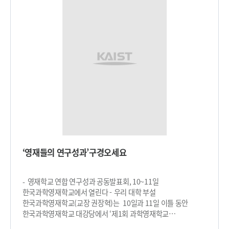
경험을 제공하여 우주개발에 대한 관심과 이해를 높이고자 금년
처음 개최된 행사로서, 초ㆍ중학생(체험부) 대상 과학캠프와 고교
(슬기부)ㆍ대학생(창작부) 대상 경연대회로 구성되었다.
캔위성의 창의적인 임무 발굴과 위성개발ㆍ운용 능력을 겨룬
경연대회에는 전국적으로 슬기부(고교부) 57팀, 창작부(대학부)
14팀이 참가하여 2단계 사전심사와 경연대회 본선, 최종결과
발표회 등 총 4단계의 경연을 거쳐 각 5팀씩 최종 수상팀이
선정되었다. 교육과학기술부 장관상이 수여되는 최우수상에는
위성 단분리 임무를 수행한 한국과학영재학교의 KSAT팀과
태양추적임무를 구현한 영남대학교의 YUSA팀이 선정되었으며,
이들 최우수팀에게는 상장과 상패, 소정의 상금이 주어졌다.
KAIST 총장상이 수여되는 우수상에는 휘문고의 Daidalos팀,
대전충남고의 CAN2SAT팀, 경상대의 KITSAT팀, 항공대의
KRWSAT팀이 선정되었다. 한국항공우주연구원장상이 수여되는
‘영재들의 연구성과’구경오세요
장려상에는 대전 전자디자인고의 레인보우팀, 부산 장안고의
한우리팀, 인하대의 A.S.R.E.C팀, 경상대의 DreamHigh팀이
각각 선정되었다. 특히 최우수상을 수상한 KSAT팀
- 영재학교 연합 연구성과 공동발표회, 10~11일
(한국과학영재학교)은 위성 단분리 임무를 목표로 한 캔위성
한국과학영재학교에서 열린다 - 우리 대학 부설
개발, 독자적인 지상국 개발, 우수한 과학적 분석력이 높게
한국과학영재학교(교장 권장혁)는 10일과 11일 이틀 동안
평가받았으며, YUSA팀(영남대)은 태양추적 임무를 목표로 한
한국과학영재학교 대강당에서 ‘제1회 과학영재학교
캔위성을 개발하고 캔 위성 자세에 따른 태양추적 제어를 구현한
R&E(Research & Education) 및 우수연구 공동발표회’를