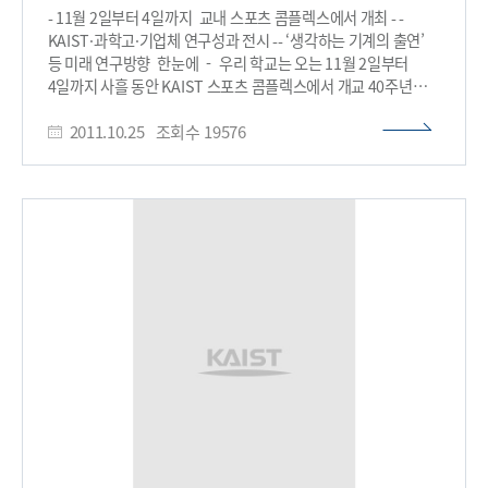
- 11월 2일부터 4일까지 교내 스포츠 콤플렉스에서 개최 - -
KAIST·과학고·기업체 연구성과 전시 -- ‘생각하는 기계의 출연’
등 미래 연구방향 한눈에 - 우리 학교는 오는 11월 2일부터
4일까지 사흘 동안 KAIST 스포츠 콤플렉스에서 개교 40주년
기념 ‘See-KAIST 2011’ 행사를 개최한다고 25일 밝혔다. 지난
2011.10.25
조회수
19576
92년 첫 행사를 시작으로 ‘Open-KAIST’와 번갈아 격년제로
실시해 온 ‘See-KAIST’는 KAIST 연구성과, 과학고 탐구성과,
산업체 연구개발 제품을 전시하는 KAIST의 대표적 과학문화
대중화 행사다. 과학기술에 관심 있으면 누구나 KAIST
연구성과를 직접 보고 체험할 수 있고 미래 과학기술의 흐름을
살피는 기회가 될 이번 전시회는 과학기술대학 중 KAIST만
개최한다. 이번 전시회에는 교내 12개학과 28개 랩과 5개
연구센터가 참여한다. ▲공과대학의 ‘인공대장을 내시경으로
관찰 할 수 있는 시뮬레이터 장치’ 등 14개 분야 ▲
정보과학기술대학의 ‘생각하는 기계의 출현’ 등 6개 분야 ▲
생명과학대학의 ‘뇌를 디자인하라’ 등 4개 분야 ▲
자연과학대학의 ‘극저온에서 일어나는 상전이 현상·초고체 등
4개 분야 ▲ 연구센터의 ’인공위성 연구센터와 우주개발‘ 등 5개
분야의 연구성과물이 전시된다. 특히, 정보과학기술대학의
‘생각하는 기계의 출연’ 연구팀은 인간처럼 사고하고 행동하는
기계인 ‘로봇 아바타’와 인간을 대신해 어린이들을 돌봐 줄