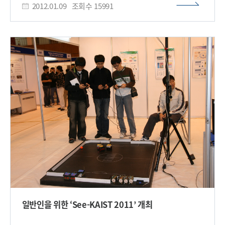
점에서 높은 평가를 받았다. 교육과학기술부에서 주최한 이번
2012.01.09
조회수
15991
개최한다 R&E 프로그램은 연구(Research)와 교육(Education)
대회는 KAIST 인공위성연구센터(센터장 이인)에서 주관하고,
을 병행한 교육프로그램으로 고등학생들이 대학교수 • 박사급
한국항공우주연구원(원장 김승조)에서 후원하였으며
연구원 • 교사들의 도움을 받아 실제 연구에 참여해
행정중심복합도시건철청(청장 송기섭)의 협조로 추진되었다.
기초연구과정, 연구방법 등을 습득해 연구자로서의 자질을
대회를 주관한 KAIST 인공위성연구센터 관계자는 지난 4월부터
경험하게 하는 교육형태다. 이번 발표회는 한국과학영재학교
진행된 경연대회에 전국의 많은 학생들이 많은 관심을 보였으며,
15개팀, 경기과학고등학교 20개팀, 대구과학고등학교 9개팀 등
캔위성 개발을 통한 학생들의 창의적인 과학임무 아이디어가
총 44개팀 150명이 참여하며 한 해 동안 수행했던 연구결과를
돋보인 대회였다고 밝혔다. 교육과학기술부는 내년부터
공동으로 발표함으로써 영재학교 간 연구능력을 촉진하고
「캔위성 체험․경연대회」를 정례화하여 우리나라 과학분야의
협동정신을 함양하기 위해 마련됐다. 행사는 수학•물리•화학•
대표적인 체험프로그램으로 발전할 수 있도록 지원을 아끼지
생물•지구과학•정보과학 등 여섯 개 분야에서 포스터발표 및
않을 것이라고 밝혔다.​
구두발표를 진행하며 팀별로 15분 발표 후 10분간 질의응답
시간을 갖는다. 이번 행사를 주관한 권장혁 한국과학영재학교
교장은 “이번 공동발표회는 과학영재학교의 우수한 연구성과를
한자리에서 공유할 수 있는 소중한 기회가 될 것”이라고 말했다.
과학에 관심 있는 일반인은 당일 누구나 참여 할 수 있으며 별도
예약은 필요 없다.​
일반인을 위한 ‘See-KAIST 2011’ 개최