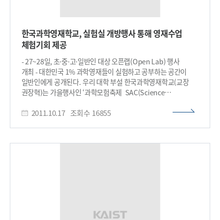
‘인간형 로봇 유치원’을 가상공간에서 체험할 기회도 제공한다.
▲한국과학영재학교의 ‘경이로운 마우스 모바일’ 등 2개 분야 ▲
경기과학고의 ‘역학적 평형을 고려한 태풍발생 장치’ ▲
한국과학영재학교, 실험실 개방행사 통해 영재수업
대전과학고의 ‘대전지방의 산성비 연구’ ▲충북과학고의
체험기회 제공
‘진경산수화를 이용한 풍화침식 작용에 대한 탐구’ 등의 연구
성과물도 전시한다. 사전예약은 필요 없으며 매일 오전 10시부터
- 27~28일, 초·중·고·일반인 대상 오픈랩(Open Lab) 행사
17시까지 관람 할 수 있다 이번 행사를 주관하는 박승빈
개최 - 대한민국 1% 과학영재들이 실험하고 공부하는 공간이
공과대학장은 “미래 청소년들이 KAIST의 우수 연구성과는
일반인에게 공개된다. 우리 대학 부설 한국과학영재학교(교장
물론 미래 연구흐름을 한눈에 볼 수 있는 소중한 기회가 될
권장혁)는 가을행사인 ‘과학모험축제 SAC(Science
것”이라고 말했다. 이번 행사의 세부 프로그램은 전시회 홈페이지
Adventure Celebration)’를 맞아 27~28일 이틀 동안
(http://so-kaist.ac.kr)를 방문하면 상세히 알 수 있다.​
2011.10.17
조회수
16855
첨단과학관인 창조관을 학생 및 일반인에게 개방하는 오픈랩
(Open Lab) 행사를 진행한다. 이번 행사에서는 물리학, 화학,
생물학, 지구과학 네 분야 수업이 진행되며, 담당 선생님들이
참가학생을 대상으로 첨단장비를 활용하여 영재수업을 직접
진행하는 프로그램이 제공된다. 과목별 수업주제는 ▲현의 진동
(물리) ▲나만의 분광기 만들기(화학)▲단백질 생산(생물)▲
태양흑점 및 별자리 관측(지구과학)등 이다. 수업이 진행될
창조관은 교과학습, 졸업논문 작성, R&E 프로그램 등 다양한 연구
활동들이 이루어지는 곳으로 물리학, 화학, 생물학, 지구과학 등
다양한 분야의 첨단기자재(천체망원경, SEM, TEM, NMR, XRD
등) 372종 1,151점을 갖춘 최첨단 연구공간이다. 또한,