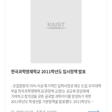
입상실적은 일체 고려하지 않았으며, 내신 성적, 탐구활동,
독서활동, 봉사활동, 리더십 활동, 발명활동 등을 참고하여 20년
후에 우리나라를 이끌어갈 창의성과 잠재력을 지닌 학생을
발굴하는 데 초점을 맞췄다. 그 결과, 선발인원 44명 내외의 30%
에 해당하는 13명의 학생이 사교육을 전혀 받지 않았거나 거의
받지 않은 것으로 조사됐다. 1단계 전형에서는 지원자의
제출서류를 점수화하거나 순위를 매기지 않는다는 원칙하에
학교생활기록부, 추천서, 자기소개서, 에세이, 영재성 입증자료
및 기타 증빙자료로 구성된 학생의 파일을 종합적으로 평가했다.
2단계 전형에서는 사교육 영향을 받은 학생에 대한 검증이 어려운
일반전형과 달리, 인터뷰, 과제수행, 다양한 잠재성 다면평가의
면접 등을 실시하여 지원자의 잠재성과 창의성 및 열정 등을
확인하는 계기가 되었다. 이에 대해 권장혁 교장은 “특히
한국과학영재학교 2011학년도 입시정책 발표
다면평가 과정을 통해 수학과 과학에 대한 지원자의 지속적
관심과 깊이있는 준비과정을 파악할 수 있었다”라고 밝히면서,
“특정 과목을 사교육 등으로 단기간에 집중 준비한 학생들에겐
- 모집정원의 70% 이상 획기적인 입학사정관 제도 도입 우리대학
불리한 방식이었기 때문에, 이것이 한국과학영재학교가 공교육
부설 한국과학영재학교(권장혁 교장)는 공교육 정상화에
정상화에 기여한 부분”이라고 이번 입시의 의미를 밝혔다.
기여하고 창의성을 갖춘 글로벌 과학리더를 양성하기 위한
한국과학영재학교가 고교수준에서 최초로 실시한 입학사정관제
2011학년도 학생선발 기본정책을 발표했다. 2011학년도
선발은 최근 발표한 2011년도 전국 19개 과학고 입시에 적지
입시정책의 가장 큰 특징은 입학사정관 제도 선발의 확대
않은 영향을 미칠 것으로 전망된다. 지난 22일 교육과학기술부는
2009.07.08
조회수
19339
시행이다. 모집정원 144명에 대해서 2010학년도의 30% 내외