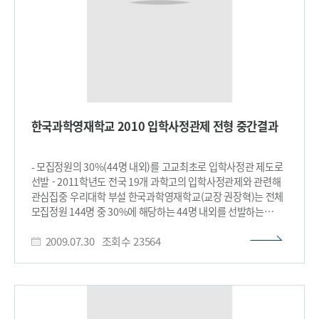
부대행사로는 수학, 정보과학, 물리, 화학, 생물, 지구과학 등 총
5개 분야의 기본적 원리를 이해할 수 있도록 연구장비를 직접
체험해 볼 수 있는 ‘과학체험교실’도 운영된다. 참가신청은 10월
17일 오전 10시부터 20일 오후 5시 까지 나흘 간 학교 창조관
홈페이지(http://create.ksa.hs.kr)에서 하면 된다. 최종 참가자
명단은 10월 21일 학교 홈페이지를 통해 발표할 예정이다.
권장혁 교장은 “오픈랩 행사를 효율적으로 진행하기 위해 1회당
참여인원을 16명(단, 지구과학 12명)으로 제한하고 있다”며
한국과학영재학교 2010 입학사정관제 전형 중간결과
“내실 있는 프로그램을 준비한 만큼 참여자들이 첨단 연구장비를
체험하고 과학을 쉽게 이해하는 계기가 됐으면 한다” 라고
말했다. ​
- 모집정원의 30%(44명 내외)를 고교최초로 입학사정관 제도로
선발 - 2011학년도 전국 19개 과학고의 입학사정관제와 관련해
관심집중 우리대학 부설 한국과학영재학교(교장 권장혁)는 전체
모집정원 144명 중 30%에 해당하는 44명 내외를 선발하는
입학사정관제 전형의 합격예정자를 확정했다. 입학사정관제
2009.07.30
조회수
23564
전형은 지원자 1,291명에 대해서 1단계 학생기록물 평가를 통해
101명의 합격자를 6월 26일 발표했으며, 이들에 대한 2단계
전형인 잠재성 다면평가를 통해 44명 내외를 잠정 확정했다.
합격자 발표는 일반전형이 끝나는 8월 21일(금) 동시 발표한다.
입학사정관제 선발은 공교육 정상화에 기여하기 위해, 사교육에
의해 훈련된 영재를 배제하는데 노력했다. 각종 경시대회