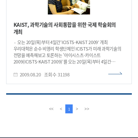
KAIST, 과학기술의 사회통합을 위한 국제 학술회의
개최
- 오는 20일(목)부터 4일간‘ICISTS-KAIST 2009’ 개최
우리대학은 순수 비영리 학생단체인 ICISTS가 미래 과학기술의
전망을 예측해보고 토론하는 ’아이시스츠-카이스트
2009(ICISTS-KAIST 2009)‘를 오는 20일(목)부터 4일간
개최한다. ICISTS-KAIST는 사회 속에서 접하고 있는
2009.08.20
조회수
31198
과학기술을 전문가와 대학생이 다양한 관점에서 토론할 수
있도록 마련한 자리다. 사회와 과학은 서로 상호적인 관계임과
동시에 생활 모든 곳에 녹아 있음에도 불구하고, 사회 속의 과학은
일부만이 공부하는 학문이라는 오명을 가지고 무관심으로 일관
되어왔다. 이러한 과학과 사회의 괴리를 느낀 KAIST학생들이
주체가 되어 ‘과학기술의 사회통합을 위한 국제 학술회의
이
다
1
<<
<
>
>>
(International Conference for the Integration of Science
전
음
and Technology into Society, ICISTS)’란 뜻의 ICISTS를
페
페
2005년 설립했다. 그 해 7월, 아시아에서는 최초로 대학생을
이
이
대상으로 하는 과학기술분야 국제 컨퍼런스 ‘ICISTS-KAIST
지
지