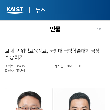
뉴스
인물
교내 군 위탁교육장교, 국방대 국방학술대회 금상
수상 쾌거​
조회수
: 38748
등록일
: 2020-11-16
작성자
: 홍보실