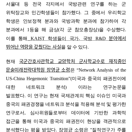
서울대 등 전국 각지에서 국방관련 연구를 하는 군
위탁장교와 민간학생들이 참가했다
.
그 중에서 우리학교
학생은 안보정책 분과와 국방과학 분과에 참가하여 각
분과에서
1
등을 해 금상
(
각 군 참모총장상
)
을 수상했다
.
분야에서
이를 통해
KAIST
학생들이 국가
,
국방
R&D
뛰어난 역량을 갖췄다는 사실
을 알 수 있다
.
국군간호사관학교 교양학처 군사학교수로 재직중인
현재
문술미래전략대학원 장영균 소령
은
“Network Analysis of the
US-China Hegemonic Transition”(
미국과 중국의 패권전이에
대한 네트워크 분석
)
이라는 연구논문을
발표했다
. 이
연구는 현재 국제관계의 핵심 이슈인 미국과
중국의 패권경쟁을 네트워크 분석을 적용해 분석 및 평가한
연구로서
,
심사위원들로부터 데이터에 기반한 과학적
접근을 통해 미국과 중국의 패권전이 현상을 객관적으로
분석했다는 평을 받았다
.
장영균 소령은 "질적연구가 주를