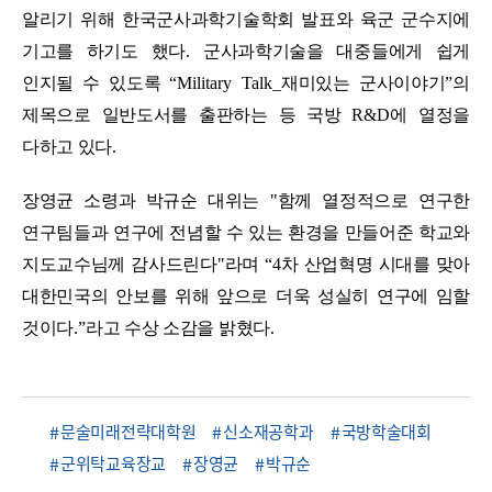
알리기 위해 한국군사과학기술학회 발표와 육군 군수지에
기고를 하기도 했다
.
군사과학기술을 대중들에게 쉽게
인지될 수 있도록
“Military Talk_
재미있는 군사이야기
”
의
제목으로 일반도서를 출판하는 등 국방
R&D
에 열정을
다하고 있다
.
장영균 소령과 박규순 대위는
"
함께 열정적으로 연구한
연구팀들과 연구에 전념할 수 있는 환경을 만들어준 학교와
지도교수님께 감사드린다
"
라며
“4
차 산업혁명 시대를 맞아
대한민국의 안보를 위해 앞으로 더욱 성실히 연구에 임할
것이다
.”
라고 수상 소감을 밝혔다
.
문술미래전략대학원
신소재공학과
국방학술대회
군위탁교육장교
장영균
박규순