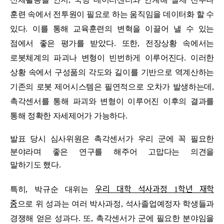
훈련 속에서 전투원이 필요로 하는 움직임을 데이터화 할 수
있다
.
이를 통해 교육훈련의 변혁을 이끌어 낼 수 있는
점에서 좋은 평가를 받았다
.
또한
,
전장상황 속에서는
로봇체계의 파괴나 변형이 빈번하게 이루어진다
.
이러한
상황 속에서 구성품의 각도와 길이를 기반으로 역계산하는
기존의 로봇 제어시스템은 필연적으로 오차가 발생하는데
,
촉각센서를 통해 파괴와 변형이 이루어진 이후의 결과를
통해 정확한 자세제어가 가능하다
.
발표 당시 심사위원은 촉각센서가 우리 군에 꼭 필요한
분야라며 좋은 연구를 해주어 고맙다는 의견을
말하기도 했다
.
우리 대학 석사과정
학년 재학
특히
,
박규순 대위는
1
중
으로 위 성과는 여러 박사과정
,
석사졸업예정자 학생들과
경쟁해 얻은 성과다
.
또
,
촉각센서가 군에 필요한 분야임을