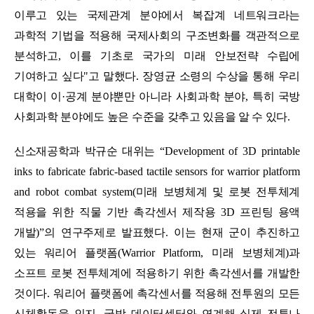
이루고 있는 국제관계 분야에서 복잡계 네트워크라는
과학적 기법을 적용해 국제사회의 구조변화를 객관적으로
분석하고
,
이를 기초로 국가의 미래 안보전략 수립에
기여하고 싶다"고 말했다
.
장영균 소령의 수상을 통해 우리
대학이 이
·
공계 분야뿐만 아니라 사회과학 분야
,
특히 국방
사회과학 분야에도 높은 수준을 갖추고 있음을 알 수 있다
.
신소재공학과 박규순 대위는
“Development of 3D printable
inks to fabricate fabric-based tactile sensors for warrior platform
and robot combat system(
미래 보병체계 및 로봇 전투체계
적용을 위한 직물 기반 촉각센서 제작용
3D
프린팅 용액
개발
)”
의 연구주제로 발표했다
.
이는 현재 군이 추진하고
있는 워리어 플랫폼
(Warrior Platform,
미래 보병체계
)
과
소프트 로봇 전투체계에 적용하기 위한 촉각센서를 개발한
것이다
.
워리어 플랫폼에 촉각센서를 적용해 전투원의 모든
신체활동을 인지
,
국방 데이터센터와 연계해 실제 전투나