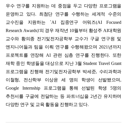
우수 연구를 지원하는 데 중점을 두고 다양한 프로그램을
운영하고 있다
.
최첨단 연구를 수행하는 세계적 수준의
교수진을 지원하는
`AI
집중연구 어워즈
(AI Focused
Research Awards)'
의 경우 재작년
10
월부터 황성주
AI
대학원
교수와 황의종 전기및전자공학부 교수가 구글 연구원 및
엔지니어들과 팀을 이뤄 연구를 수행해왔으며
2021
년까지
프로젝트를 연장해
AI
관련 심층 연구를 진행한다
.
또한
재학 중인 학생들을 대상으로 지난
3
월
Student Travel Grant
프로그램을 진행해 전기및전자공학부 박세준
,
수리과학과
이철형
,
전산학부 이상윤 세 명의 학생이 선발됐으며
,
Google Internship
프로그램을 통해 선발된 학생
5
명의
추천서를 구글에 전달하는 등 파트너십을
2
년간 유지하며
다양한 연구 및 교육 활동을 진행하고 있다
.