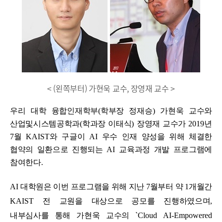
< (왼쪽부터) 가현욱 교수, 장영재 교수 >
우리 대학 융합인재학부
(
학부장 정재승
)
가현욱 교수와
산업및시스템공학과
(
학과장 이태식
)
장영재 교수가
2019
년
7
월
KAIST
와 구글이
AI
우수 인재 양성을 위해 체결한
협약의 일환으로 진행되는
AI
교육과정 개발 프로그램에
참여한다
.
AI
대학원은 이번 프로그램을 위해 지난
7
월부터 약
1
개월간
KAIST
전 교원을 대상으로 공모를 진행하였으며,
내부심사를 통해 가현욱 교수의
`Cloud AI-Empowered