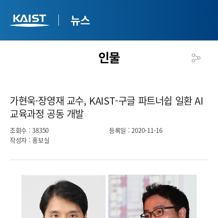
뉴스
인물
가현욱·장영재 교수, KAIST-구글 파트너쉽 일환 AI
교육과정 공동 개발​
조회수
: 38350
등록일
: 2020-11-16
작성자
: 홍보실