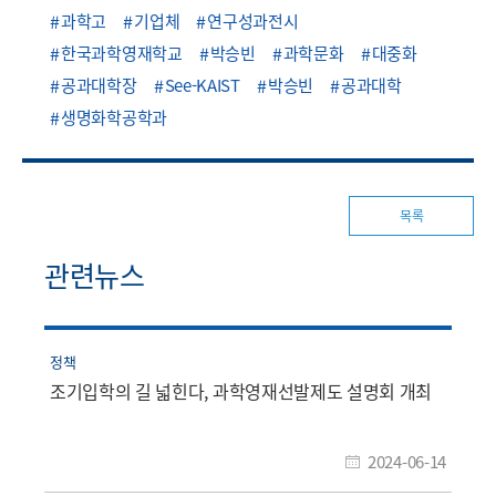
과학고
기업체
연구성과전시
한국과학영재학교
박승빈
과학문화
대중화
공과대학장
See-KAIST
박승빈
공과대학
생명화학공학과
목록
관련뉴스
정책
조기입학의 길 넓힌다, 과학영재선발제도 설명회 개최
2024-06-14