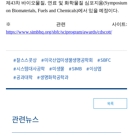
제
43
차 바이오물질
,
연료 및 화학물질 심포지움
(Symposium
on Biomaterials, Fuels and Chemicals)
에서 있을 예정이다.
※
관련 사이트
:
https://www.simbhq.org/sbfc/sciprogram/awards/cdscott/
찰스스콧상
미국산업미생물생명공학회
SBFC
시스템대사공학
미생물
SIMB
이상엽
공과대학
생명화학공학과
목록
관련뉴스