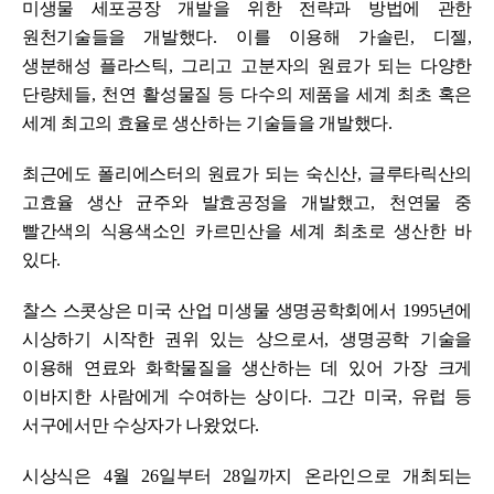
미생물 세포공장 개발을 위한 전략과 방법에 관한
원천기술들을 개발했다
.
이를 이용해 가솔린
,
디젤
,
생분해성 플라스틱
,
그리고 고분자의 원료가 되는 다양한
단량체들
,
천연 활성물질 등 다수의 제품을 세계 최초 혹은
세계 최고의 효율로 생산하는 기술들을 개발했다
.
최근에도 폴리에스터의 원료가 되는 숙신산
,
글루타릭산의
고효율 생산 균주와 발효공정을 개발했고
,
천연물 중
빨간색의 식용색소인 카르민산을 세계 최초로 생산한 바
있다
.
찰스 스콧상은 미국 산업 미생물 생명공학회에서
1995
년에
시상하기 시작한 권위 있는 상으로서
,
생명공학 기술을
이용해 연료와 화학물질을 생산하는 데 있어 가장 크게
이바지한 사람에게 수여하는 상이다
.
그간 미국
,
유럽 등
서구에서만 수상자가 나왔었다
.
시상식은
4
월
26
일부터
28
일까지 온라인으로 개최되는