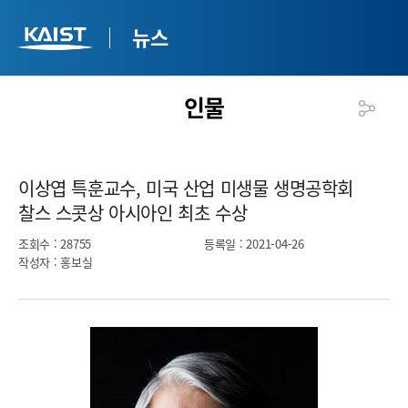
뉴스
인물
이상엽 특훈교수, 미국 산업 미생물 생명공학회
찰스 스콧상 아시아인 최초 수상​
조회수
: 28755
등록일
: 2021-04-26
작성자
: 홍보실