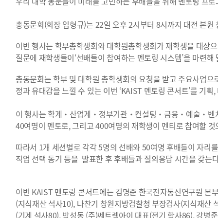
우리 대학 동문들이 미래를 고민하는 후배들을 위해 멘토링 프로
총동문회(회장 임형규)는 22일 오후 2시부터 8시까지 대전 본원 
이번 행사는 학부총학생회와 대학원총학생회가 재학생을 대상으로
질문에 재학생들이‘선배들이 참여하는 멘토링 시스템’을 마련해 
총동문회는 학부 및 대학원 총학생회의 요청을 받고 주요사업으로
정과 유대감을 느낄 수 있는 이번 ‘KAIST 멘토링 콘서트’를 기획,
이 행사는 학계・산업계・정부기관・컨설팅・금융・예술・벤처Ⅰ・
40여명이 멘토로, 그리고 400여명의 재학생이 멘티로 참여할 것
따라서 1개 세션별로 각각 5명의 선배와 50여명 후배들이 자리를 
직업 선택 동기 등을 발표한 후 후배들과 질의응답 시간을 갖는다
이번 KAIST 멘토링 콘서트에는 김명준 한국전자통신연구원 본부장(
(지식재산 석사10), 나찬기 창원지방검찰청 부장검사(지식재산 석
(기계 석사80), 박성동 (주)쎄트렉아이 대표(전기 학사86), 