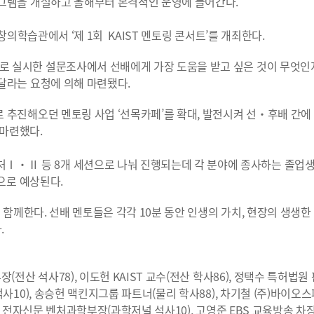
그램을 개설하고 올해부터 본격적인 운영에 들어간다.
창의학습관에서 ‘제 1회 KAIST 멘토링 콘서트’를 개최한다.
 실시한 설문조사에서 선배에게 가장 도움을 받고 싶은 것이 무엇인
달라는 요청에 의해 마련됐다.
 추진해오던 멘토링 사업 ‘선목카페’를 확대, 발전시켜 선・후배 간에
 마련했다.
Ⅱ 등 8개 세션으로 나눠 진행되는데 각 분야에 종사하는 졸업생
으로 예상된다.
함께한다. 선배 멘토들은 각각 10분 동안 인생의 가치, 현장의 생생한 
.
전산 석사78), 이도헌 KAIST 교수(전산 학사86), 정택수 특허법원
사10), 송승헌 맥킨지그룹 파트너(물리 학사88), 차기철 (주)바이오
강병준 전자신문 벤처과학부장(과학저널 석사10), 고영준 EBS 교육방송 