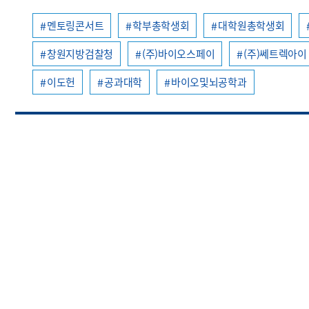
멘토링콘서트
학부총학생회
대학원총학생회
창원지방검찰청
(주)바이오스페이
(주)쎄트렉아이
이도헌
공과대학
바이오및뇌공학과