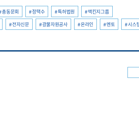
총동문회
정택수
특허법원
맥킨지그룹
전자신문
광물자원공사
온라인
멘토
시스