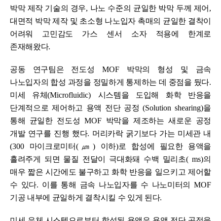
박막 제작 기술의 경우
,
나노 수준의 균일한 박막 두께 제어
,
대면적 박막 제작 및 초소형 나노입자 촉매의 균일한 결착이
어려워 고민감도 가스 센서 소자 적용에 한계로
존재해왔다
.
공동 연구팀은 전도성
MOF
박막의 형성 및 금속
나노입자의 합성 과정을 정밀하게 통제하는 데 중점을 뒀다
.
미세 유체
(Microfluidic)
시스템을 도입해 화학 반응을
단계적으로 제어하고 용액 전단 공정
(Solution shearing)
을
통해 균일한 전도성
MOF
박막을 제조하는 새로운 공정
개발 연구를 진행 했다
.
머리카락 굵기보다 가는 미세관 내
(300
마이크로미터
(
㎛
)
이하
)
로 합성에 필요한 용액을
흘려주게 되면 물질 전달이 극대화돼 수백 밀리초
( ms)
의
매우 짧은 시간에도 불구하고 화학 반응을 일으키고 제어할
수 있다
.
이를 통해 금속 나노입자를 수 나노미터의
MOF
기공 내부에 균일하게 결착시킬 수 있게 된다
.
미세 유체 시스템으로부터 합성된 용액은 용액 전단 공정을