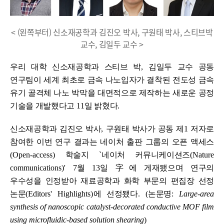
< (왼쪽부터) 신소재공학과 김진오 박사, 구원태 박사, 스티브박
교수, 김일두 교수 >
우리 대학 신소재공학과 스티브 박
,
김일두 교수 공동
연구팀이 세계 최초로 금속 나노입자가 결착된 전도성 금속
유기 골격체 나노 박막을 대면적으로 제작하는 새로운 공정
기술을 개발했다고
11
일 밝혔다
.
신소재공학과 김진오 박사
,
구원태 박사가 공동 제
1
저자로
참여한 이번 연구 결과는 네이처 출판 그룹의 오픈 액세스
(Open-access)
학술지
`
네이처 커뮤니케이션즈
(Nature
communications)' 7
월
13
일
字
에 게재됐으며 연구의
우수성을 인정받아 재료공학과 화학 부문의 편집장 선정
논문
(Editors' Highlights)
에 선정됐다
. (
논문명
:
Large-area
synthesis of nanoscopic catalyst-decorated conductive MOF film
using microfluidic-based solution shearing
)