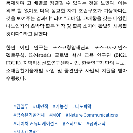
통제하며 고 배열로 정렬할 수 있다는 것을 보였다
.
이는
외부 힘 없이도 더욱 정교한 자기 조립구조가 가능하다는
것을 보여주는 결과다
ˮ
라며
"
고배열
,
고배향을 갖는 다양한
나노입자의 초박막 필름 제작 및 필름 소자에 활발히 사용될
것이다
ˮ
라고 말했다
.
한편 이번 연구는 포스코청암재단의 포스코사이언스
펠로우십
, K-Materials
글로벌 혁신 교육 연구단
(BK21
FOUR),
지역혁신선도연구센터사업
,
한국연구재단의 나노
․
소재원천기술개발 사업 및 중견연구 사업의 지원을 받아
수행됐다
.
김일두
대면적
기능성
나노박막
금속유기골격체
MOF
Nature Communications
네이처 커뮤니케이션즈
스티브박
공과대학
신소재공학과