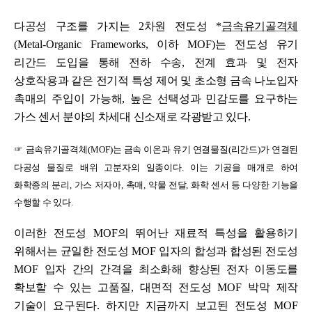
다공성 구조를 가지는
2
차원 전도성
*
금속유기골격체
(Metal-Organic Frameworks,
이하
MOF)
는 전도성 유기
리간드 도입을 통해 전하 수송
,
전계 효과 및 전자
상호작용과 같은 전기적 특성 제어 및 초소형 금속 나노입자
촉매의 주입이 가능해
,
높은 선택성과 민감도를 요구하는
가스 센서 분야의 차세대 신소재로 각광받고 있다
.
☞
금속유기골격체
(MOF)
는 금속 이온과 유기 연결물질
(
리간드
)
가 연결된
다공성 물질로 배위 고분자의 일종이다
.
이는 기공을 매개로 하여
화학종의 분리
,
가스 저자아
,
촉매
,
약물 전달
,
화학 센서 등 다양한 기능을
수행할 수 있다
.
이러한 전도성
MOF
의 뛰어난 재료적 특성을 활용하기
위해서는 균일한 전도성
MOF
입자의 합성과 합성된 전도성
MOF
입자 간의 간격을 최소화해 향상된 전자 이동도를
확보할 수 있는 고품질
,
대면적 전도성
MOF
박막 제작
기술이 요구된다
.
하지만 지금까지 보고된 전도성
MOF