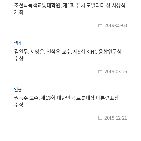
조천식녹색교통대학원, 제1회 퓨처 모빌리티 상 시상식
개최
2019-05-03
행사
김일두, 서명은, 전석우 교수, 제9회 KINC 융합연구상
수상
2019-03-26
인물
권동수 교수, 제13회 대한민국 로봇대상 대통령표창
수상
2018-12-21