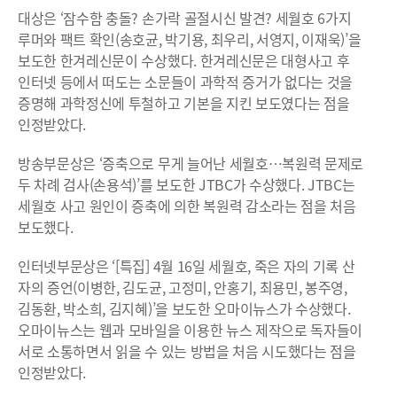
대상은 ‘잠수함 충돌? 손가락 골절시신 발견? 세월호 6가지
루머와 팩트 확인(송호균, 박기용, 최우리, 서영지, 이재욱)’을
보도한 한겨레신문이 수상했다. 한겨레신문은 대형사고 후
인터넷 등에서 떠도는 소문들이 과학적 증거가 없다는 것을
증명해 과학정신에 투철하고 기본을 지킨 보도였다는 점을
인정받았다.
방송부문상은 ‘증축으로 무게 늘어난 세월호…복원력 문제로
두 차례 검사(손용석)’를 보도한 JTBC가 수상했다. JTBC는
세월호 사고 원인이 증축에 의한 복원력 감소라는 점을 처음
보도했다.
인터넷부문상은 ‘[특집] 4월 16일 세월호, 죽은 자의 기록 산
자의 증언(이병한, 김도균, 고정미, 안홍기, 최용민, 봉주영,
김동환, 박소희, 김지혜)’을 보도한 오마이뉴스가 수상했다.
오마이뉴스는 웹과 모바일을 이용한 뉴스 제작으로 독자들이
서로 소통하면서 읽을 수 있는 방법을 처음 시도했다는 점을
인정받았다.