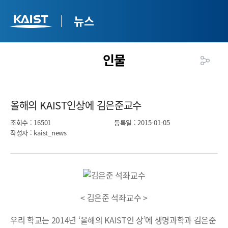
뉴스
인물
올해의 KAIST인상에 김은준교수​
조회수
: 16501
등록일
: 2015-01-05
작성자
: kaist_news
< 김은준 석좌교수 >
우리 학교는 2014년 ‘올해의 KAIST인 상’에 생명과학과 김은준