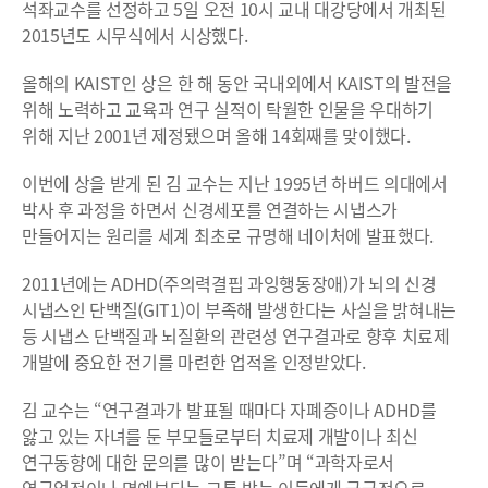
석좌교수를 선정하고 5일 오전 10시 교내 대강당에서 개최된
2015년도 시무식에서 시상했다.
올해의 KAIST인 상은 한 해 동안 국내외에서 KAIST의 발전을
위해 노력하고 교육과 연구 실적이 탁월한 인물을 우대하기
위해 지난 2001년 제정됐으며 올해 14회째를 맞이했다.
이번에 상을 받게 된 김 교수는 지난 1995년 하버드 의대에서
박사 후 과정을 하면서 신경세포를 연결하는 시냅스가
만들어지는 원리를 세계 최초로 규명해 네이처에 발표했다.
2011년에는 ADHD(주의력결핍 과잉행동장애)가 뇌의 신경
시냅스인 단백질(GIT1)이 부족해 발생한다는 사실을 밝혀내는
등 시냅스 단백질과 뇌질환의 관련성 연구결과로 향후 치료제
개발에 중요한 전기를 마련한 업적을 인정받았다.
김 교수는 “연구결과가 발표될 때마다 자폐증이나 ADHD를
앓고 있는 자녀를 둔 부모들로부터 치료제 개발이나 최신
연구동향에 대한 문의를 많이 받는다”며 “과학자로서
연구업적이나 명예보다는 고통 받는 이들에게 궁극적으로