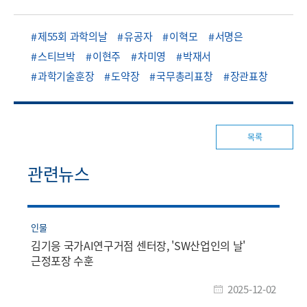
제55회 과학의날
유공자
이혁모
서명은
스티브박
이현주
차미영
박재서
과학기술훈장
도약장
국무총리표창
장관표창
목록
관련뉴스
인물
김기응 국가AI연구거점 센터장, 'SW산업인의 날'
근정포장 수훈
2025-12-02