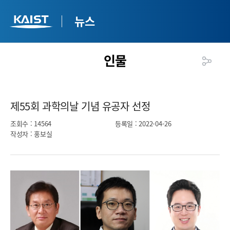
뉴스
인물
제55회 과학의날 기념 유공자 선정​
조회수
: 14564
등록일
: 2022-04-26
작성자
: 홍보실