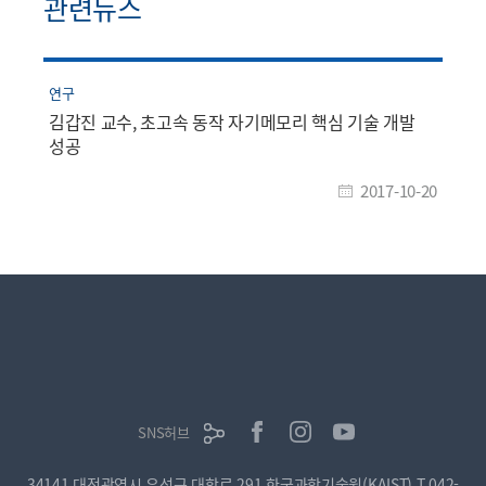
관련뉴스
연구
김갑진 교수, 초고속 동작 자기메모리 핵심 기술 개발
성공
2017-10-20
SNS허브
34141 대전광역시 유성구 대학로 291 한국과학기술원(KAIST)
T.042-