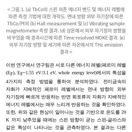
< 그림 1. (a) TbCo의 스핀 의존 에너지 밴드 및 에너지 레벨에
따른 측정 기법에 대한 개략도. 면내 방향 외부 자기장에 따른
TbCo/Pt의 (b) Hall measurement 및 (c) Vibrating sample
magnetometer 측정 결과. (d) 상온에서 외부 자기장의 방향을
바꾸었을 때 경과시간에 따른 Time-resolved MOKE 결과. (e)
외부 자기장 방향 및 세기에 따른 저온에서의 THz emission
결과 >
이번 연구에서 연구팀은 서로 다른 에너지 레벨
(
페르미 레벨
(E
), E
~1.55 eV/3.1 eV, whole energy level)
에서의 특성을
F
F
4
가지의 측정 방법을 통하여 분석하였다
.
전이금속의
자화가 지배적인 페르미 레벨에서는 면내 방향의 외부
자기장에 빠르게 반응하는 반면 희토류의 자화가 지배적인
에너지 레벨에서는 매우 느리게 반응하는 것을 확인하였다
.
또한
,
위와 같은 현상이 일어나는 것을 기반으로 온도를
20
K
까지 낮추었을 때에는 스핀 방향이 굳는 스핀
-
글라스와
같은 특성이 나타나는 것을 관측하였다
.
본 결과는 다른