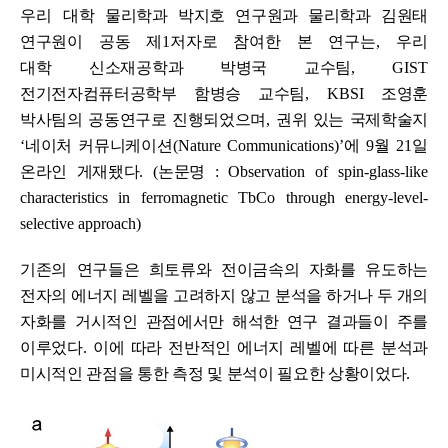
우리 대학
물리학과 박지호 연구원과 물리학과 김원태
연구원이 공동 제
1
저자로 참여한 본 연구는
, 우리
대학
신소재공학과 박병국 교수팀
, GIST
전기전자컴퓨터공학부 함병승 교수팀
, KBSI
조영훈
박사팀의 공동연구로 진행되었으며
,
권위 있는 국제학술지
‘
네이처 커뮤니케이션
(Nature Communications)’
에
9
월
21
일
온라인 게재됐다
. (
논문명
: Observation of spin-glass-like
characteristics in ferromagnetic TbCo through energy-level-
selective approach)
기존의 연구들은 희토류와 전이금속의 자화를 유도하는
전자의 에너지 레벨을 고려하지 않고 분석을 하거나 두 개의
자화를 거시적인 관점에서만 해석한 연구 결과들이 주를
이루었다
.
이에 따라 전반적인 에너지 레벨에 따른 분석과
미시적인 관점을 통한 측정 및 분석이 필요한 상황이었다
.