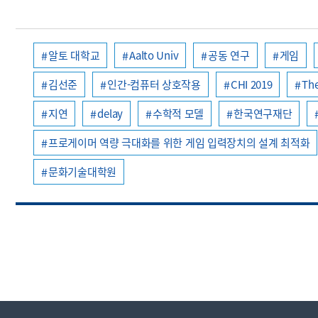
알토 대학교
Aalto Univ
공동 연구
게임
김선준
인간-컴퓨터 상호작용
CHI 2019
The
지연
delay
수학적 모델
한국연구재단
프로게이머 역량 극대화를 위한 게임 입력장치의 설계 최적화
문화기술대학원