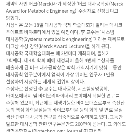
제약회사인 머크(Merck)사가 제정한 ‘머크 대사공학상(Merck
Award for Metabolic Engineering)’ 수상자로 선정됐다고
밝혔다.
시상식은 오는 18일 대사공학 국제 학술대회가 열리는 멕시코
푸에르토 바야르타에서 있을 예정이며, 李 교수는 ‘시스템
대사공학(Systems metabolic engineering)’이라는 제목으로
머크상 수상 강연(Merck Award Lecture)을 하게 된다.
대사공학 국제학술대회는 매 2년마다 개최되며, 올해가
7회째다. 제 4회 학회 때에 제정되어 올해 4번째 수상자를
배출하게 된 머크 대사공학상은 학회 개최시기에 맞춰 그동안
대사공학 연구분야에서 업적이 가장 뛰어난 연구자 1인을
선정하여 시상하는 세계적 권위의 상이다.
수상자로 선정된 李 교수는 대사공학, 시스템생명공학,
바이오에너지 및 바이오리파이너리 분야에서 탁월한 연구를
수행해 왔으며, 최근에는 재생가능한 바이오매스로부터 숙신산
등의 핵심 화학물질들과 바이오부탄올 등의 화학 및 연료 물질
생산 관련 대사공학 연구를 집중적으로 수행하고 있다. 그동안
발표한 대사공학 관련 연구논문만도 200편이 넘는다. 그 외에도
생명공학저널(Biotechnology Journal)지 편집장,