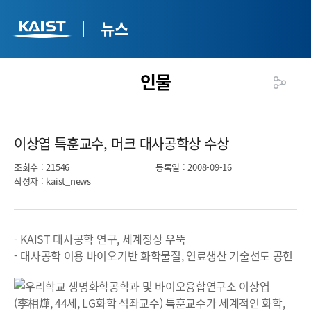
뉴스
인물
이상엽 특훈교수, 머크 대사공학상 수상​
조회수
: 21546
등록일
: 2008-09-16
작성자
: kaist_news
- KAIST 대사공학 연구, 세계정상 우뚝
- 대사공학 이용 바이오기반 화학물질, 연료생산 기술선도 공헌
우리학교 생명화학공학과 및 바이오융합연구소 이상엽
(李相燁, 44세, LG화학 석좌교수) 특훈교수가 세계적인 화학,