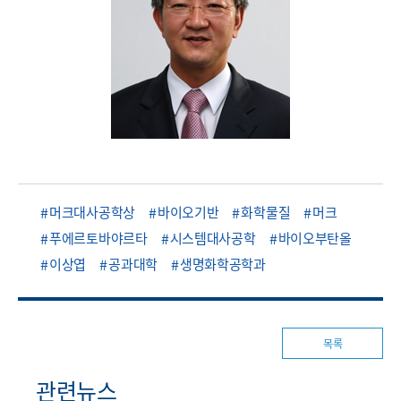
머크대사공학상
바이오기반
화학물질
머크
푸에르토바야르타
시스템대사공학
바이오부탄올
이상엽
공과대학
생명화학공학과
목록
관련뉴스