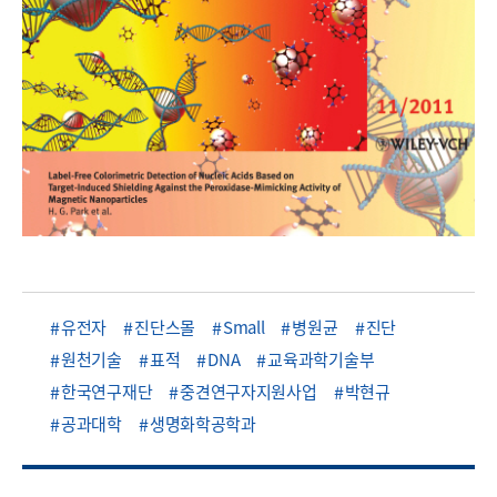
유전자
진단스몰
Small
병원균
진단
원천기술
표적
DNA
교육과학기술부
한국연구재단
중견연구자지원사업
박현규
공과대학
생명화학공학과