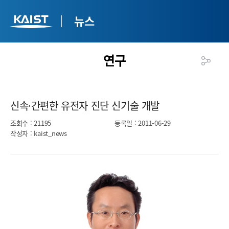
뉴스
연구
신속·간편한 유전자 진단 신기술 개발​
조회수
: 21195
등록일
: 2011-06-29
작성자
: kaist_news