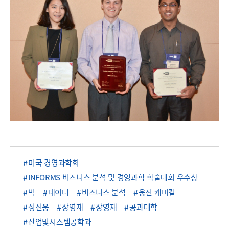
미국 경영과학회
INFORMS 비즈니스 분석 및 경영과학 학술대회 우수상
빅
데이터
비즈니스 분석
웅진 케미컬
성신웅
장영재
장영재
공과대학
산업및시스템공학과