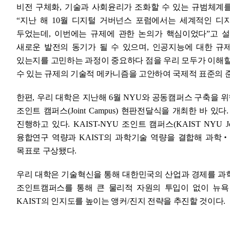
비전 구체화
,
기술과 사회윤리가 조화할 수 있는 규범체계
“
지난 해
10
월 디지털 거버넌스 포럼에서는 세계적인 디지
두었는데
,
이번에는 규제에 관한 논의가 핵심이었다
”
고 
새로운 발전의 동기가 될 수 있으며
,
인공지능에 대한 규
있는지를 고민하는 과정이 중요하다 점을 우리 모두가 이해할
수 있는 규제의 기술적 메카니즘을 고안하여 국제적 표준의 
한편
, 우리 대학은
지난해
6
월
NYU
와 공동캠퍼스 구축을 
조인트 캠퍼스
(Joint Campus)
현판전달식을 개최한 바 있다
진행하고 있다
. KAIST-NYU
조인트 캠퍼스
(KAIST NYU Jo
융합연구 역량과
KAIST
의 과학기술 역량을 결합해 과학
‧
목표로 구상됐다
.
우리 대학은 기술혁신을 통해 대한민국의 산업과 경제를 
조인트캠퍼스를 통해 큰 물리적 자원의 투입이 없이 뉴
KAIST
의 인지도를 높이는 앵커
/
진지 전략을 추진할 것이다
.