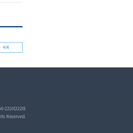
목록
50-2210(2220)
hts Reserved.