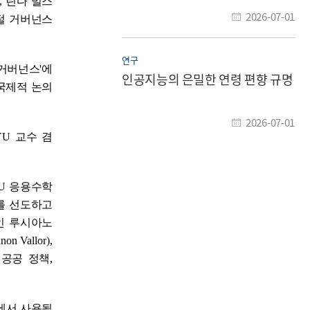
,
린다 밀스
2026-07-01
털 거버넌스
연구
 거버넌스
'
에
인공지능의 은밀한 연령 편향 규명
국제적 논의
2026-07-01
YU
교수 겸
U
응용수학
를 선도하고
인 루시아노
non Vallor),
 공공 정책
,
에서 사용될