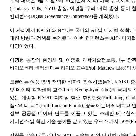
우리 대학은
9
월
21
일
9
시
30
분
(
현지 시각
)
미국 뉴욕시의 
(Linda G. Mills) NYU
총장
,
이광형
우리 대학
총장 등이 
컨퍼런스
(Digital Governance Conference)
를 개최했다
.
이 자리에서
KAIST
와
NYU
는
국내외
AI
및 디지털 석학
,
대한 방향과 정책을 논의했다
.
이번 컨퍼런스는
AI
와 디지털
마당이었다
.
이광형
총장의 환영사 및 이종호 과학기술정보통신부 장
바이오윤리 센터장 매튜 리아오 교수
(Prof. Matthew Liao)
의 
토론에는 여섯 명의 저명한 석학이 참여하였는데
, KAIST
출
및 데이터 과학센터 교수
(Prof. Kyung-hyun Cho)
와 국내외 
있는 예종철
KAIST
디지털 헬스 추진단장
(Prof. Jong Chul
플로리디 교수
(Prof. Luciano Floridi),
영국 에든버러 대학교 인
정부 공공랩 데이터 연구를 이끌고 있는 스테판 베르헐
거버넌스 및 혁신 기술 분야를 맡고 있는 우르스 가서 교수
(Pr
사회를 맡은 매튜 리아오
NYU
교수는
AI
와 디지털 기술에 