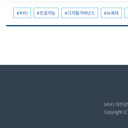
NYU
인공지능
디지털거버넌스
뉴욕대
34141 대전
Copyright (C