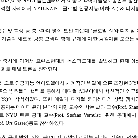
뉴욕대
(
이하
NYU)
폴슨센터에서 이종호 과학기술정보통신부 장관
참석한 자리에서
NYU-KAIST
글로벌 인공지능
(
이하
AI) &
디지
교수 및 학생 등 총
300
여 명이 모인 가운데
‘
글로벌
AI
와 디지털
 기술의 새로운 방향 모색과 함께 규제에 대한 공감대를 모으는 
관 축사에 이어서 프린스턴대와 옥스퍼드대를 졸업하고 현재
N
사회로 패널 토론을 진행했다
.
신으로 인공지능 언어모델에서 세계적인 반열에 오른 조경현
NY
주요 병원들과 협력을 통해서 메디컬
AI
분야에서 혁신적인 연구
 Ye)
이 참석하였다
.
또한 예일대 디지털 윤리센터의 창립 멤버
공지능 데이터 윤리 분야의 저명 교수인 샤논 발라 교수
(Prof. Shan
스트
NYU
탠돈 공대 교수
(Prof. Stefaan Verhulst),
뮌헨 공대에서
of. Urs Gasser)
등도 참석하였다
.
관한 규제 방안
,
의약 분야에서 개발되고 있는 딥러닝 기술이 전쟁