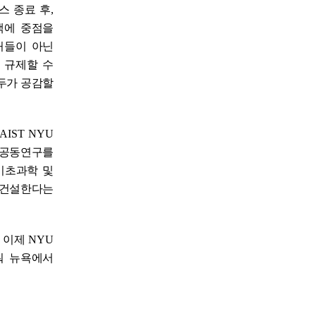
스 종료 후
,
색에 중점을
허들이 아닌
,
규제할 수
두가 공감할
AIST NYU
 공동연구를
기초과학 및
 건설한다는
 이제
NYU
워 뉴욕에서