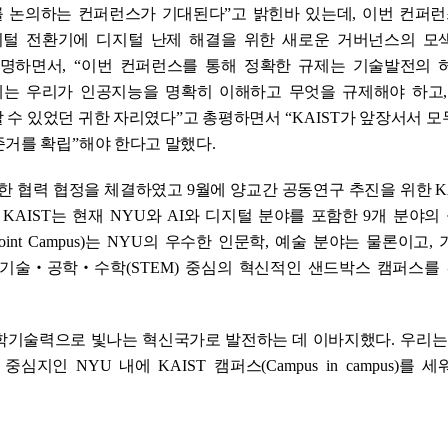
를 논의하는 컨퍼런스가 기대된다
”
고 밝힌바 있는데
,
이번 컨퍼런
털 전환기에 디지털 난제 해결을 위한 새로운 거버넌스의 모
설명하면서
, “
이번 컨퍼런스를 통해 정확한 규제는 기술발전의 
제는 우리가 인공지능을 명확히 이해하고 무엇을 규제해야 하고
 수 있었던 귀한 자리였다
”
고 총평하면서
“
KAIST
가 앞장서서 모
준거를 확립
”
해야 한다고 말했다
.
위한 협력 협정을 체결하였고
9
월에 양교간 공동연구 추진을 위한
K
. KAIST
는 현재
NYU
와
AI
와 디지털 분야를 포함한
9
개 분야의
int Campus)
는
NYU
의 우수한 인문학
,
예술 분야는 물론이고
,
기술
‧
공학
‧
수학
(STEM)
중심의 혁신적인 샌드박스 캠퍼스를
과학기술력으로 빛나는 혁신국가로 발전하는 데 이바지했다
. 우리
는
욕 중심지인
NYU
내에
KAIST
캠퍼스
(Campus in campus)
를 세