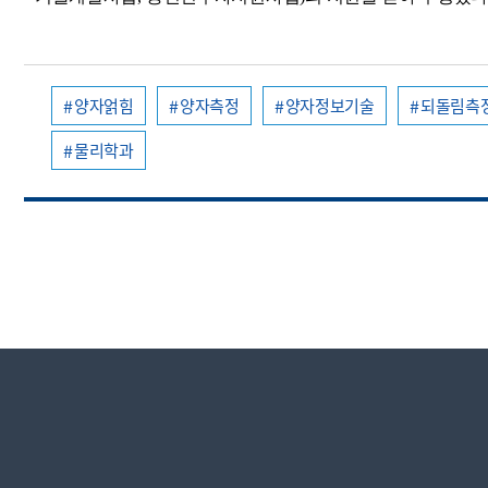
양자얽힘
양자측정
양자정보기술
되돌림측
물리학과