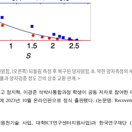
 양자얽힘, (오른쪽) 되돌림 측정 후 복구된 양자얽힘. B. 약한 양자측정의
확률과 양자검증 정도 간의 상호 교환 관계. >
고 정지혁
,
이경준 석박사통합과정 학생이 공동 저자로 참여한 
에
2023
년
10
월 온라인판으로 정식 출판됐다
. (
논문명
: Recover
심원천기술 사업
,
대학
ICT
연구센터지원사업
)
과 한국연구재단
(
다
.