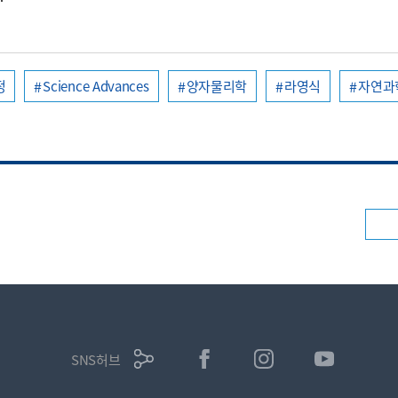
정
Science Advances
양자물리학
라영식
자연과
SNS허브