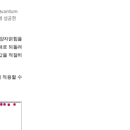
uantum
증에 성공한
 양자얽힘을
대로 되돌려
값을 적절히
에 적용할 수