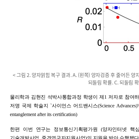
< 그림 2. 양자얽힘 복구 결과. A. (왼쪽) 양자검증 후 줄어든
되돌림 확률. C. 되돌림 
물리학과 김현진 석박사통합과정 학생이 제
1
저자로 참여하
저명 국제 학술지
`
사이언스 어드밴시스
(
Science Advances)
'
entanglement after its certification)
한편 이번 연구는 정보통신기획평가원
(
양자인터넷 핵
기술개발사업
,
중견연구자지원사업
)
의 지원을 받아 수행됐