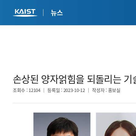
뉴스
손상된 양자얽힘을 되돌리는 기술
조회수
: 12104
등록일
: 2023-10-12
작성자
: 홍보실