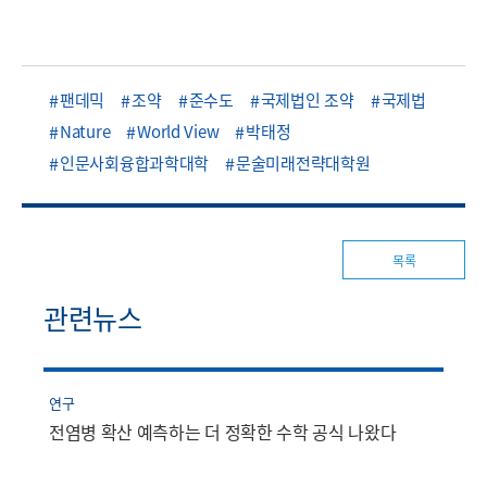
팬데믹
조약
준수도
국제법인 조약
국제법
Nature
World View
박태정
인문사회융합과학대학
문술미래전략대학원
목록
관련뉴스
연구
전염병 확산 예측하는 더 정확한 수학 공식 나왔다