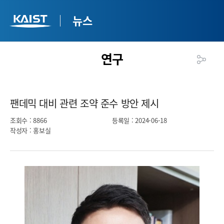
뉴스
연구
팬데믹 대비 관련 조약 준수 방안 제시​
조회수
: 8866
등록일
: 2024-06-18
작성자
: 홍보실