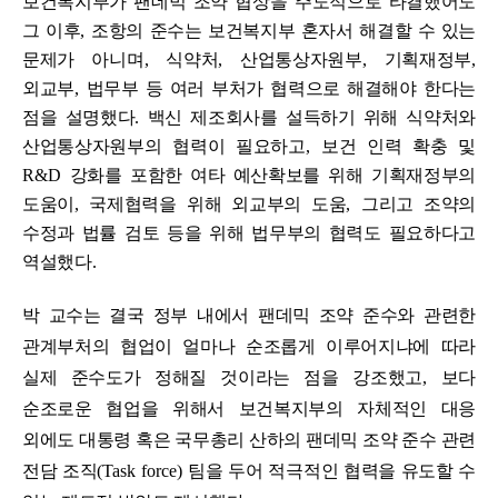
보건복지부가 팬데믹 조약 협상을 주도적으로 타결했어도
그 이후
,
조항의 준수는 보건복지부 혼자서 해결할 수 있는
문제가 아니며
,
식약처
,
산업통상자원부
,
기획재정부
,
외교부
,
법무부 등 여러 부처가 협력으로 해결해야 한다는
점을 설명했다
.
백신 제조회사를 설득하기 위해 식약처와
산업통상자원부의 협력이 필요하고
,
보건 인력 확충 및
R&D
강화를 포함한 여타 예산확보를 위해 기획재정부의
도움이
,
국제협력을 위해 외교부의 도움
,
그리고 조약의
수정과 법률 검토 등을 위해 법무부의 협력도 필요하다고
역설했다
.
박 교수는 결국 정부 내에서 팬데믹 조약 준수와 관련한
관계부처의 협업이 얼마나 순조롭게 이루어지냐에 따라
실제 준수도가 정해질 것이라는 점을 강조했고
,
보다
순조로운 협업을 위해서 보건복지부의 자체적인 대응
외에도 대통령 혹은 국무총리 산하의 팬데믹 조약 준수 관련
전담 조직
(Task force)
팀을 두어 적극적인 협력을 유도할 수