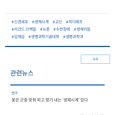
신경세포
생체시계
교신
피디에프
리간드 단백질
뉴론
수면장애
생체리듬
김재섭
생명과학기술대학
생명과학과
목록
관련뉴스
연구
꽃은 곤충 맞춰 피고 향기 내는 ‘생체시계’ 있다