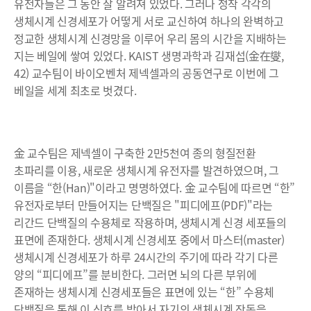
유전자들은 그 동안 잘 알려져 있었다. 그러나 정작 각각의
생체시계 신경세포가 어떻게 서로 교신하여 하나의 완벽하고
정교한 생체시계 신경망을 이루어 우리 몸의 시간을 지배하는
지는 베일에 쌓여 있었다. KAIST 생명과학과 김재섭(金在燮,
42) 교수팀이 바이오벤처 제넥셀과의 공동연구로 이번에 그
베일을 세계 최초로 벗겼다.
金 교수팀은 제넥셀이 구축한 2만5천여 종의 형질전환
초파리를 이용, 새로운 생체시계 유전자를 발견하였으며, 그
이름을 “한(Han)"이라고 명명하였다. 金 교수팀에 따르면 “한”
유전자로부터 만들어지는 단백질은 "피디에프(PDF)"라는
리간드 단백질의 수용체로 작용하며, 생체시계 신경 세포들의
표면에 존재한다. 생체시계 신경세포 중에서 마스터(master)
생체시계 신경세포가 하루 24시간의 주기에 따라 각기 다른
양의 “피디에프”를 분비한다. 그러면 뇌의 다른 부위에
존재하는 생체시계 신경세포들은 표면에 있는 “한” 수용체
단백질을 통해 이 신호를 받아서 자기의 생체시계 작동을