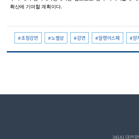
확산에 기여할 계획이다.
초청강연
노벨상
강연
알랭아스페
양
34141 대전