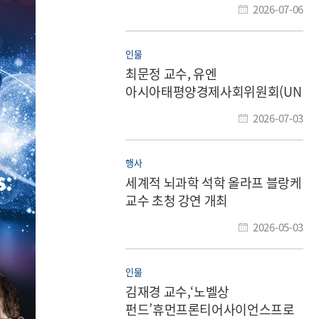
2026-07-06
인물
최문정 교수, 유엔
아시아태평양경제사회위원회(UN
ESCAP) 자문위원 위촉
2026-07-03
행사
세계적 뇌과학 석학 올라프 블랑케
교수 초청 강연 개최
2026-05-03
인물
김재경 교수,‘노벨상
펀드’휴먼프론티어사이언스프로