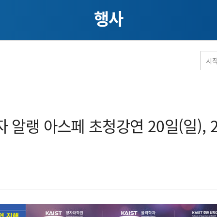
행사
홈페이지 통합검색
알랭 아스페 초청강연 20일(일), 
공유
프린트