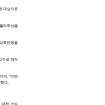
성원 대상으로
노벨물리학상을
 상호반응을
겸임교수로 재직
이어, “이번
혔다.
 대한 인식