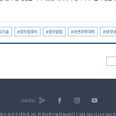
자기술
양자컴퓨터
양자얽힘
자연과학대학
양자
SNS허브
광역시 유성구 대학로 291 한국과학기술원(KAIST)
T.042-350-2114
F.042-3