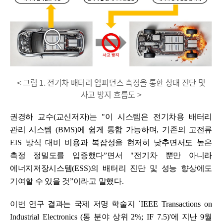
< 그림 1. 전기차 배터리 임피던스 측정을 통한 상태 진단 및
사고 방지 흐름도 >
권경하 교수
(
교신저자
)
는
"
이
시스템은 전기차용 배터리
관리 시스템
(BMS)
에 쉽게 통합 가능하며
,
기존의 고전류
EIS
방식 대비 비용과 복잡성을 현저히 낮추면서도 높은
측정 정밀도를
입증했다
ˮ
면서
"
전기차 뿐만 아니라
에너지저장시스템
(ESS)
의 배터리 진단 및 성능 향상에도
기여할 수 있을 것
ˮ
이라고 말했다
.
이번 연구 결과는 국제 저명 학술지
`
IEEE Transactions on
Industrial Electronics (
동 분야 상위
2%; IF 7.5)'
에 지난
9
월