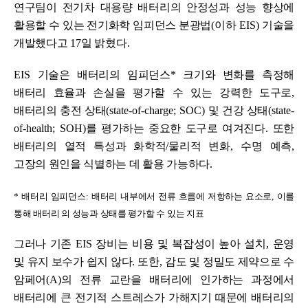
연구팀이 전기차 대용량 배터리의 안정성과 성능 향상에
활용할 수 있는 전기화학 임피던스 분광법
(
이하
EIS)
기술을
개발했다고
17
일 밝혔다
.
EIS
기술은 배터리의 임피던스
*
크기와 변화를 측정해
배터리 효율과 손실을 평가할 수 있는 강력한 도구로
,
배터리의 충전 상태
(state-of-charge; SOC)
및 건강 상태
(state-
of-health; SOH)
를 평가하는 중요한 도구로 여겨진다
.
또한
배터리의 열적 특성과 화학적
/
물리적 변화
,
수명 예측
,
고장의 원인을 식별하는 데 활용 가능하다
.
*
배터리 임피던스
:
배터리 내부에서 전류 흐름에 저항하는 요소로
,
이를
통해 배터리 의 성능과 상태를 평가할 수 있는 지표
그러나 기존
EIS
장비는 비용 및 복잡성이 높아 설치
,
운영
및 유지 보수가 쉽지 않다
.
또한
,
감도 및 정밀도 제약으로 수
암페어
(A)
의 전류 교란을 배터리에 인가하는 과정에서
배터리에 큰 전기적 스트레스가 가해지기 때문에 배터리의