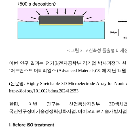
< 그림 3. 고신축성 돌출형 미세
이번 연구 결과는
전기및전자공학부 김기업 박사과정과 한
‘
어드밴스드 머티리얼스
(Advanced Materials)’
지에 지난
12
(
논문명
: Highly Stretchable 3D Microelectrode Array for Nonin
https://doi.org/10.1002/adma.202412953
한편
,
이번 연구는 산업통상자원부
3D
생체
국산연구장비기술경쟁력강화사업
,
바이오
의료기술개발사업의