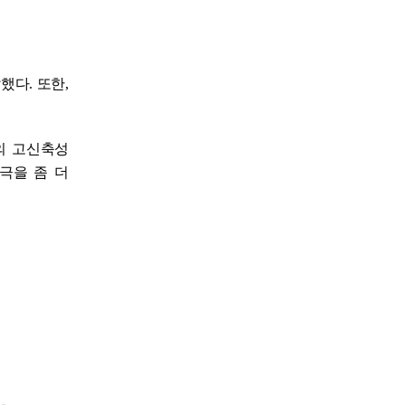
발했다
.
또한
,
의 고신축성
극을 좀 더