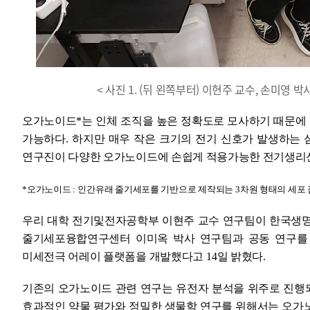
< 사진 1. (뒤 왼쪽부터) 이현주 교수, 손미영 
오가노이드
*
는 인체 조직을 높은 정확도로 모사하기 때문에
가능하다
.
하지만 매우 작은 크기의 전기 신호가 발생하는
연구진이 다양한 오가노이드에 손쉽게 적용가능한 전기생리
*
오가노이드
:
인간유래 줄기세포를 기반으로 제작되는
3
차원 형태의 세포
우리 대학 전기및전자공학부 이현주 교수 연구팀이 한국생
줄기세포융합연구센터 이미옥 박사 연구팀과 공동 연구를
미세전극 어레이 플랫폼을 개발했다고
14
일 밝혔다
.
기존의 오가노이드 관련 연구는 유전자 분석을 위주로 진행
효과적인 약물 평가와 정밀한 생물학 연구를 위해서는 오