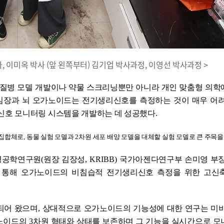
박사, 이미옥 박사 (앞 왼쪽부터) 김기업 박사과정, 이영선 박사과정 >
 질병 모델 개발이나 약물 스크리닝뿐만 아니라 개인 맞춤형 의학
 심장과 뇌 오가노이드는 전기생리신호를 측정하는 것이 매우 어
신호 모니터링 시스템을 개발하는 데 성공했다
.
 집합체로
,
동물 실험 모델과
2
차원 세포 배양 모델을 대체할 실험 모델로 큰 주목을
명공학연구원
(
원장 김장성
, KRIBB)
국가아젠다연구부 손미영 부장
 통해 오가노이드의 비침습적 전기생리신호 측정을 위한 고신
되어 왔으며
,
상대적으로 오가노이드의 기능성에 대한 연구는 미
가노이드의
3
차원 형태와 상태를 보존하며 그 기능을 실시간으로 모