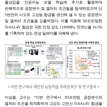
물성값을 인공지능 모델 학습에 추가로 활용하여
반복적으로 공정변수 및 열처리 조건들을 탐색하였으며 단
5
번만의 시도로 고성능 합금을 생산해 낼 수 있는 공정변수
및 열처리 조건들을 도출하였다
.
이를 적용해
3D
프린팅한
Ti-6Al-4V
합금은 극한 인장 강도
1190MPa,
전연신율
16.5%
를 기록하며 강도
-
연성 딜레마를 극복해 냈다
.
< 이번 연구에서 제안된 능동학습 프레임워크 및 연구결과 >
이승철 교수는
“
이번 연구에서
3D
프린팅 공정변수와
열처리 조건을 최적화하여 고강도
·
고연신
Ti-6Al-4V
합금을