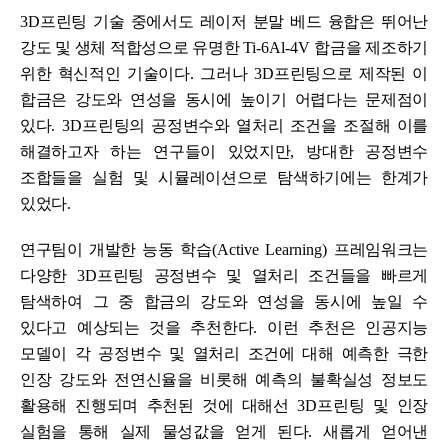
3D
프린팅 기술 중에서도 레이저 분말 베드 융합은 뛰어난
강도 및 생체 적합성으로 유명한
Ti-6Al-4V
합금을 제조하기
위한 혁신적인 기술이다
.
그러나
3D
프린팅으로 제작된 이
합금은 강도와 연성을 동시에 높이기 어렵다는 문제점이
있다
. 3D
프린팅의 공정변수와 열처리 조건을 조절해 이를
해결하고자 하는 연구들이 있었지만
,
방대한 공정변수
조합들을 실험 및 시뮬레이션으로 탐색하기에는 한계가
있었다
.
연구팀이 개발한 능동 학습
(Active Learning)
프레임워크는
다양한
3D
프린팅 공정변수 및 열처리 조건들을 빠르게
탐색하여 그 중 합금의 강도와 연성을 동시에 높일 수
있다고 예상되는 것을 추천한다
.
이런 추천은 인공지능
모델이 각 공정변수 및 열처리 조건에 대해 예측한 극한
인장 강도와 전연신율을 비롯해 예측의 불확실성 정보도
활용해 진행되며 추천된 것에 대해선
3D
프린팅 및 인장
실험을 통해 실제 물성값을 얻게 된다
.
새롭게 얻어낸