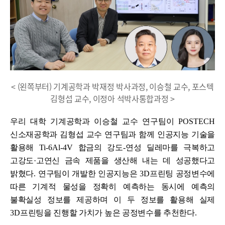
< (왼쪽부터) 기계공학과 박재정 박사과정, 이승철 교수, 포스텍
김형섭 교수, 이정아 석박사통합과정 >
우리 대학 기계공학과 이승철 교수 연구팀이
POSTECH
신소재공학과 김형섭 교수 연구팀과 함께 인공지능 기술을
활용해
Ti-6Al-4V
합금의 강도
-
연성 딜레마를 극복하고
고강도
·
고연신 금속 제품을 생산해 내는 데 성공했다고
밝혔다
.
연구팀이 개발한 인공지능은
3D
프린팅 공정변수에
따른 기계적 물성을 정확히 예측하는 동시에 예측의
불확실성 정보를 제공하며 이 두 정보를 활용해 실제
3D
프린팅을 진행할 가치가 높은 공정변수를 추천한다
.