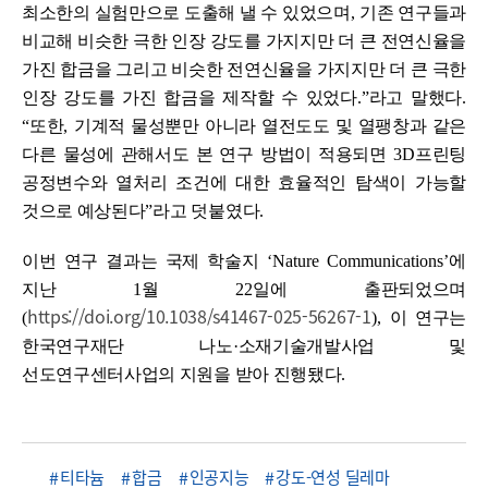
최소한의 실험만으로 도출해 낼 수 있었으며
,
기존 연구들과
비교해 비슷한 극한 인장 강도를 가지지만 더 큰 전연신율을
가진 합금을 그리고 비슷한 전연신율을 가지지만 더 큰 극한
인장 강도를 가진 합금을 제작할 수 있었다
.”
라고 말했다
.
“
또한
,
기계적 물성뿐만 아니라 열전도도 및 열팽창과 같은
다른 물성에 관해서도 본 연구 방법이 적용되면
3D
프린팅
공정변수와 열처리 조건에 대한 효율적인 탐색이 가능할
것으로 예상된다
”
라고 덧붙였다
.
이번 연구 결과는 국제 학술지
‘Nature Communications’
에
지난
1
월
22
일에 출판되었으며
https://doi.org/10.1038/s41467-025-56267-1
(
),
이 연구는
한국연구재단 나노
·
소재기술개발사업 및
선도연구센터사업의 지원을 받아 진행됐다
.
티타늄
합금
인공지능
강도-연성 딜레마