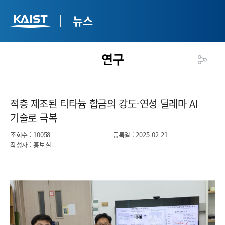
뉴스
연구
적층 제조된 티타늄 합금의 강도-연성 딜레마 AI
기술로 극복​
조회수
: 10058
등록일
: 2025-02-21
작성자
: 홍보실