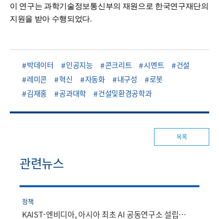
이 연구는 과학기술정보통신부의 재원으로 한국연구재단의
지원을 받아 수행되었다.
박데이터
인공지능
콘크리트
시멘트
건설
레미콘
혁신
자동화
내구성
로봇
김재홍
공과대학
건설및환경공학과
목록
관련뉴스
정책
KAIST-엔비디아, 아시아 최초 AI 공동연구소 설립…