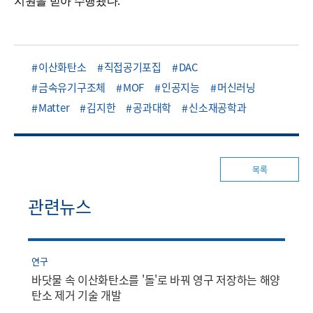
지원을 받아 수행됐다
.
이산화탄소
직접공기포집
DAC
금속유기구조체
MOF
인공지능
머신러닝
Matter
김지한
공과대학
신소재공학과
목록
관련뉴스
연구
바닷물 속 이산화탄소를 '돌'로 바꿔 영구 저장하는 해양
탄소 제거 기술 개발