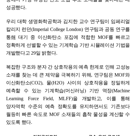
성공했다
.
우리 대학 생명화학공학과 김지한 교수 연구팀이 임페리얼
칼리지 런던
(Imperial College London)
연구팀과 공동 연구를
통
해
대기 중 이산화탄소 포집에 적합한
MOF
를 빠르고
정확하게 선별할 수 있는 기계학습 기반 시뮬레이션 기법을
개발했다고
29
일 밝혔다
.
복잡한 구조와 분자 간 상호작용의 예측 한계로 인해 고성능
소재를 찾는 데 큰 제약을 극복하기 위해
,
연구팀은
MOF
와
이산화탄소
(CO2),
물
(H2O)
사이의 상호작용을 정밀하게
예측할 수 있는 기계학습
(
머신러닝
)
기반 역장
(Machine
Learning Force Field, MLFF)
을 개발하고
,
이를 통해
양자역학 수준의 예측 정확도를 유지하면서도 기존보다
월등히 빠른 속도로
MOF
소재들의 흡착 물성을 계산할 수
있도록 했다
.