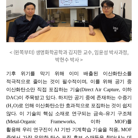
< (왼쪽부터) 생명화학공학과 김지한 교수, 임윤성 박사과정,
박현수 박사 >
기후 위기를 막기 위해 이미 배출된 이산화탄소를
적극적으로 줄이는 것이 필수적이며
,
이를 위해 공기 중
이산화탄소만 직접 포집하는 기술
(Direct Air Capture,
이하
DAC)
이 주목받고 있다
.
하지만 공기 중에 존재하는 수증기
(H
₂
O)
로 인해 이산화탄소만 효과적으로 포집하는 것이 쉽지
않다
.
이 기술의 핵심 소재로 연구되는 금속
–
유기 구조체
(Metal-Organic Frameworks,
이하
MOF)
를
활용해 우리
연구진이
AI
기반 기계학습 기술을 적용
, MOF
중에서 가장 유망한 탄소 포집 후보 소재들을 찾아내는 데