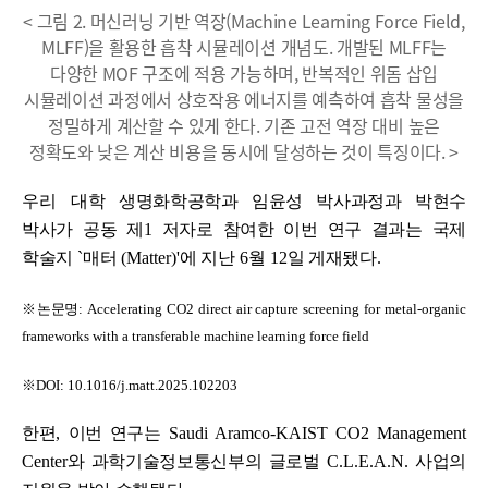
< 그림 2. 머신러닝 기반 역장(Machine Learning Force Field,
MLFF)을 활용한 흡착 시뮬레이션 개념도. 개발된 MLFF는
다양한 MOF 구조에 적용 가능하며, 반복적인 위돔 삽입
시뮬레이션 과정에서 상호작용 에너지를 예측하여 흡착 물성을
정밀하게 계산할 수 있게 한다. 기존 고전 역장 대비 높은
정확도와 낮은 계산 비용을 동시에 달성하는 것이 특징이다. >
우리 대학
생명화학공학과 임윤성 박사과정과 박현수
박사가 공동 제
1
저자로 참여한 이번 연구 결과는 국제
학술지
`
매터
(Matter)'
에 지난
6
월
12
일 게재됐다
.
※
논문명
: Accelerating CO2 direct air capture screening for metal-organic
frameworks with a transferable machine learning force field
※
DOI: 10.1016/j.matt.2025.102203
한편
,
이번 연구는
Saudi Aramco-KAIST CO2 Management
Center
와 과학기술정보통신부의 글로벌
C.L.E.A.N.
사업의