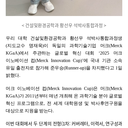
< 건설및환경공학과 황선우 석박사통합과정 >
우리 대학 건설및환경공학과 황선우 석박사통합과정생
(
지도교수 명재욱
)
이 독일의 과학기술기업 머크
(Merck
KGaA)
에서 주관하는 글로벌 혁신 대회
‘2025
머크
이노베이션 컵
(Merck Innovation Cup)’
에 국내 기관 소속
유일 출전자로 참가해 준우승
(Runner-up)
을 차지했다고
1
일
밝혔다
.
머크 이노베이션 컵
(Merck Innovation Cup)
은 머크
(Merck
KGaA)
가
2011
년부터 매년 개최해 온 과학기술 분야 글로벌
혁신 프로그램으로
,
전 세계 대학원생 및 박사후연구원을
대상으로 지원을 받는다
.
이번 대회에서 두 단계의 전형(1차: 커버레터, 이력서, 연구성과