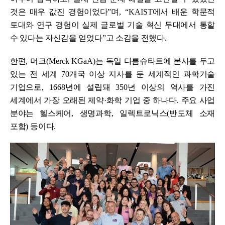
것은 매우 값진 경험이었다
”
며
, “KAIST
에서 배운 학문적
토대와 연구 경험이 실제 글로벌 기술 혁신 무대에서 통할
수 있다는 자신감을 얻었다
”
고 소감을 전했다
.
한편
,
머크
(Merck KGaA)
는 독일 다름슈타트에 본사를 두고
있는 전 세계
70
개국 이상 지사를 둔 세계적인 과학기술
기업으로
, 1668
년에 설립돼
350
년 이상의 역사를 가진
세계에서 가장 오래된 제약
·
화학 기업 중 하나다
.
주요 사업
분야는 헬스케어
,
생명과학
,
일렉트로닉스
(
반도체 소재
포함
)
등이다
.