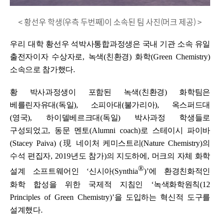
< 황선우 학생(우측 두번째)이 소속된 팀 사진(머크 제공) >
우리 대학
황선우 석박사통합과정생은 국내 기관 소속 유일
출전자이자 수상자로
,
녹색
(
친환경
)
화학
(Green Chemistry)
소속으로 참가했다
.
황 박사과정생이 포함된 녹색
(
친환경
)
화학팀은
베를린자유대
(
독일
),
소피아대
(
불가리아
),
옥스퍼드대
(
영국
),
하이델베르크대
(
독일
)
박사과정 학생들로
구성되었고
,
동문 멘토
(Alumni coach)
로 스테이시 파이바
(Stacey Paiva) (
現
네이처 케미스트리
(Nature Chemistry)
의
수석 편집자
, 2019
년도 참가
)
의 지도하에
,
머크의 자체 화학
®
설계 소프트웨어인
‘
신시아
(Synthia
)’
에 환경친화적인
화학 합성을 위한 국제적 지침인
‘
녹색화학원칙
(12
Principles of Green Chemistry)’
을 도입하는 혁신적 도구를
설계했다
.