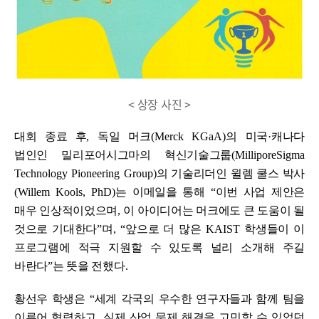
< 상장 사진 >
대회 종료 후
,
독일 머크
(Merck KGaA)
의 미국
·
캐나다
법인인 밀리포어시그마의 혁신기술그룹
(MilliporeSigma
Technology Pioneering Group)
의 기술리더인 윌렘 쿨스 박사
(Willem Kools, PhD)
는 이메일을 통해
“
이번 사업 제안은
매우 인상적이었으며
,
이 아이디어는 머크에도 큰 도움이 될
것으로 기대한다
”
며
, “
앞으로 더 많은
KAIST
학생들이 이
프로그램에 적극 지원할 수 있도록 널리 소개해 주길
바란다
”
는 뜻을 전했다
.
황선우 학생은
“
세계 각국의 우수한 연구자들과 함께 팀을
이루어 협력하고
,
실제 산업 문제 해결을 고민할 수 있었던