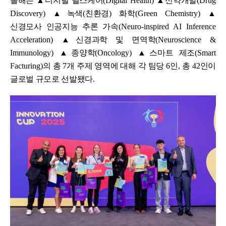
올해는
▲
디지털 헬스케어
(Digital Health)
▲
신약개발
(Drug
Discovery)
▲
녹색
(
친환경
)
화학
(Green Chemistry)
▲
신경모사 인공지능 추론 가속
(Neuro-inspired AI Inference
Acceleration)
▲
신경과학 및 면역학
(Neuroscience &
Immunology)
▲
종양학
(Oncology)
▲
스마트 제조
(Smart
Facturing)
의 총
7
개 주제 영역에 대해 각 팀당
6
인
,
총
42
인이
글로벌 규모로 선발됐다
.