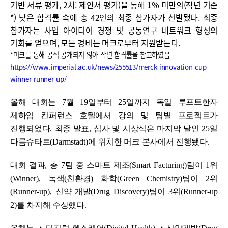
기반 서류 평가, 2차: 제안서 평가)을 통해 1% 미만의(작년 기준
*) 낮은 합격률 속에 총 42인의 최종 참가자가 선발됐다.
최종
참가자는 사업 아이디어 경쟁 및 공동연구 네트워크 형성의
기회를 얻으며, 모든 경비는 머크로부터 지원받는다.
*머크를 통해 공식 공개되지 않아 작년 합격률을 참고하였음
https://www.imperial.ac.uk/news/255513/merck-innovation-cup-
winner-runner-up/
올해 대회는
7
월
19
일부터
25
일까지 독일 루프트한자
제하임 컨퍼런스 호텔에서 강의 및 팀별 프로젝트가
진행되었다
.
최종 발표
,
심사 및 시상식은 마지막 날인
25
일
다름슈타트
(Darmstadt)
에 위치한 머크 본사에서 진행됐다
.
대회 결과
,
총
7
팀 중 스마트 제조
(Smart Facturing)
팀이
1
위
(Winner),
녹색
(
친환경
)
화학
(Green Chemistry)
팀이
2
위
(Runner-up),
신약 개발
(Drug Discovery)
팀이
3
위
(Runner-up
2)
를 차지해 수상했다
.