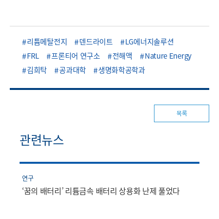
리튬메탈전지
덴드라이트
LG에너지솔루션
FRL
프론티어 연구소
전해액
Nature Energy
김희탁
공과대학
생명화학공학과
목록
관련뉴스
연구
‘꿈의 배터리’ 리튬금속 배터리 상용화 난제 풀었다