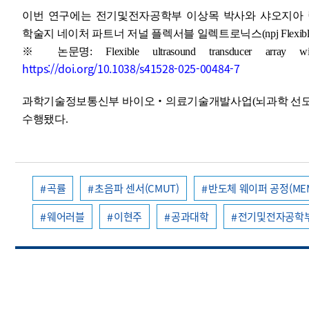
이번 연구에는 전기및전자공학부 이상목 박사와 샤오지아 량(Xi
학술지 네이처 파트너 저널 플렉서블 일렉트로닉스(npj Flexible Ele
※ 논문명: Flexible ultrasound transducer array with st
https://doi.org/10.1038/s41528-025-00484-7
과학기술정보통신부 바이오‧의료기술개발사업(뇌과학 선
수행됐다.
곡률
초음파 센서(CMUT)
반도체 웨이퍼 공정(ME
웨어러블
이현주
공과대학
전기및전자공학