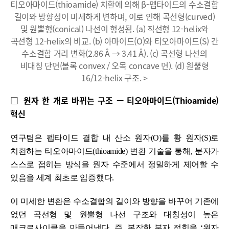
티오아마이드(thioamide) 치환에 의해 β-펩타이드의 수소결합
길이와 방향성이 미세하게 변하며, 이로 인해 곡선형(curved)
및 원뿔형(conical) 나선이 형성됨. (a) 직선형 12-helix와
곡선형 12-helix의 비교. (b) 아마이드(O)와 티오아마이드(S) 간
수소결합 거리 변화(2.86 Å → 3.41 Å). (c) 곡선형 나선의
비대칭 단면(볼록 convex / 오목 concave 면). (d) 원뿔형
16/12-helix 구조. >
□ 원자 한 개로 바뀌는 구조 — 티오아마이드(Thioamide)
혁신
연구팀은 펩타이드 결합 내 산소 원자(O)를 황 원자(S)로
치환하는 티오아마이드(thioamide) 변환 기술을 통해, 분자가
스스로 접히는 방식을 원자 수준에서 정밀하게 제어할 수
있음을 세계 최초로 입증했다.
이 미세한 변환은 수소결합의 길이와 방향을 바꾸어 기존에
없던 곡선형 및 원뿔형 나선 구조와 대칭성이 높은
매크로사이클을 만들어냈다. 즉, 복잡한 분자 접힘을 ‘원자