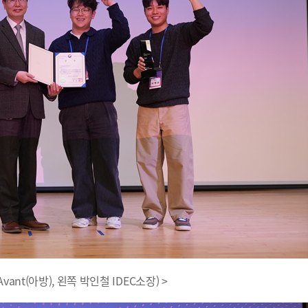
vant(아방), 왼쪽 박인철 IDEC소장) >