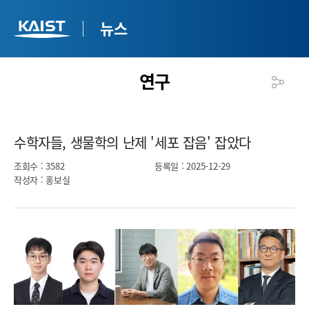
뉴스
연구
수학자들, 생물학의 난제 '세포 잡음' 잡았다​
조회수
: 3582
등록일
: 2025-12-29
작성자
: 홍보실