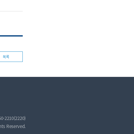
목록
50-2210(2220)
hts Reserved.