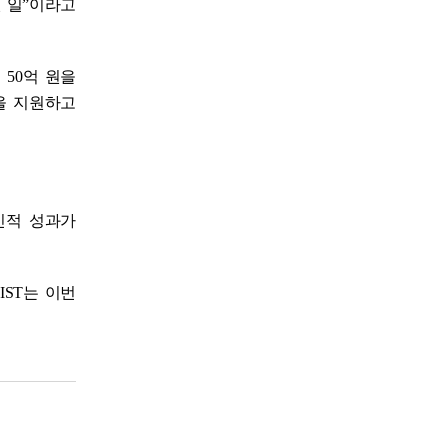
 일”이라고
50억 원을
을 지원하고
신적 성과가
IST는 이번