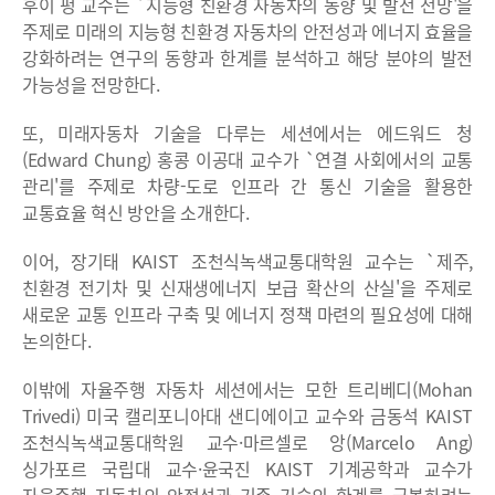
후이 펑 교수는 `지능형 친환경 자동차의 동향 및 발전 전망'을
주제로 미래의 지능형 친환경 자동차의 안전성과 에너지 효율을
강화하려는 연구의 동향과 한계를 분석하고 해당 분야의 발전
가능성을 전망한다.
또, 미래자동차 기술을 다루는 세션에서는 에드워드 청
(Edward Chung) 홍콩 이공대 교수가 `연결 사회에서의 교통
관리'를 주제로 차량-도로 인프라 간 통신 기술을 활용한
교통효율 혁신 방안을 소개한다.
이어, 장기태 KAIST 조천식녹색교통대학원 교수는 `제주,
친환경 전기차 및 신재생에너지 보급 확산의 산실'을 주제로
새로운 교통 인프라 구축 및 에너지 정책 마련의 필요성에 대해
논의한다.
이밖에 자율주행 자동차 세션에서는 모한 트리베디(Mohan
Trivedi) 미국 캘리포니아대 샌디에이고 교수와 금동석 KAIST
조천식녹색교통대학원 교수·마르셀로 앙(Marcelo Ang)
싱가포르 국립대 교수·윤국진 KAIST 기계공학과 교수가
자율주행 자동차의 안정성과 기존 기술의 한계를 극복하려는