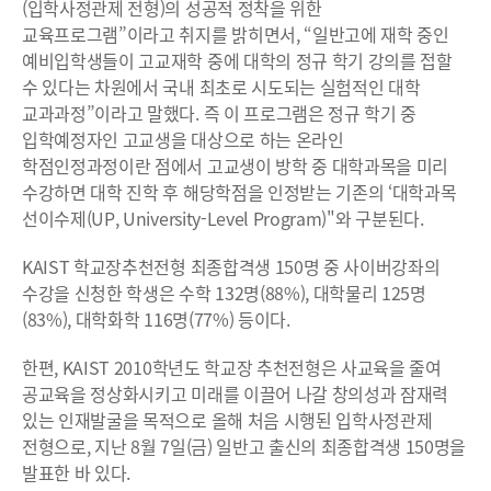
(입학사정관제 전형)의 성공적 정착을 위한
교육프로그램”이라고 취지를 밝히면서, “일반고에 재학 중인
예비입학생들이 고교재학 중에 대학의 정규 학기 강의를 접할
수 있다는 차원에서 국내 최초로 시도되는 실험적인 대학
교과과정”이라고 말했다. 즉 이 프로그램은 정규 학기 중
입학예정자인 고교생을 대상으로 하는 온라인
학점인정과정이란 점에서 고교생이 방학 중 대학과목을 미리
수강하면 대학 진학 후 해당학점을 인정받는 기존의 ‘대학과목
선이수제(UP, University-Level Program)"와 구분된다.
KAIST 학교장추천전형 최종합격생 150명 중 사이버강좌의
수강을 신청한 학생은 수학 132명(88%), 대학물리 125명
(83%), 대학화학 116명(77%) 등이다.
한편, KAIST 2010학년도 학교장 추천전형은 사교육을 줄여
공교육을 정상화시키고 미래를 이끌어 나갈 창의성과 잠재력
있는 인재발굴을 목적으로 올해 처음 시행된 입학사정관제
전형으로, 지난 8월 7일(금) 일반고 출신의 최종합격생 150명을
발표한 바 있다.