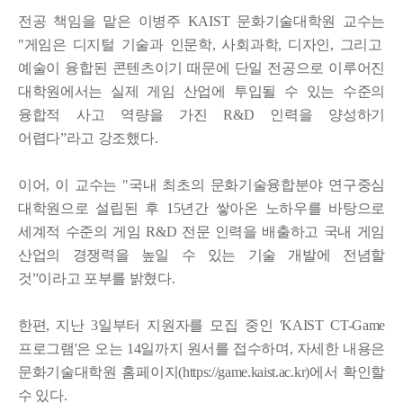
전공 책임을 맡은 이병주
KAIST
문화기술대학원 교수는
"
게임은 디지털 기술과 인문학
,
사회과학
,
디자인
,
그리고
예술이 융합된 콘텐츠이기 때문에 단일 전공으로 이루어진
대학원에서는 실제 게임 산업에 투입될 수 있는 수준의
융합적 사고 역량을 가진
R&D
인력을 양성하기
어렵다
ˮ
라고 강조했다
.
이어
,
이 교수는
"
국내 최초의 문화기술융합분야 연구중심
대학원으로 설립된 후
15
년간 쌓아온 노하우를 바탕으로
세계적 수준의 게임
R&D
전문 인력을 배출하고 국내 게임
산업의 경쟁력을 높일 수 있는 기술 개발에 전념할
것
ˮ
이라고 포부를 밝혔다
.
한편
,
지난
3
일부터 지원자를 모집 중인
'KAIST CT-Game
프로그램
'
은 오는
14
일까지 원서를 접수하며
,
자세한 내용은
문화기술대학원 홈페이지
(https://game.kaist.ac.kr)
에서 확인할
수 있다
.