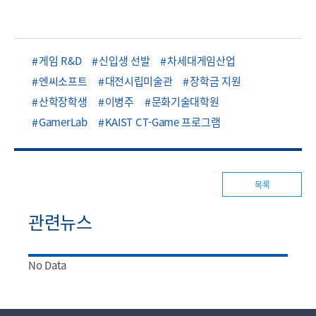
게임 R&D
신입생 선발
차세대게임산업
엔씨소프트
대전시립미술관
장학금 지원
산학장학생
이병주
문화기술대학원
GamerLab
KAIST CT-Game 프로그램
목록
관련뉴스
No Data