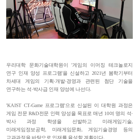
우리대학 문화기술대학원이
'
게임의 이머징 테크놀로지
연구 인재 양성 프로그램
'을 신설하고
2021
년 봄학기부터
차세대 게임의 기획·개발·경영과 관련된 첨단 기술을
연구하는
석·박사급 인재 양성에 나선다
.
'KAIST CT-Game
프로그램
'
으로 신설된 이 대학원 과정은
게임 전문
R&D
전문 인력 양성을 목표로 매년
10
여 명의 석·
박사 과정 학생을 선발하고 미래게임기술
,
미래게임정보공학
,
미래게임문화
,
게임기술경영 등의
교과과정을 바탕으로 인재를 육성할 계획이다
.