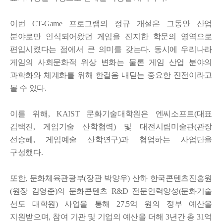
이번
CT-Game
프로그램의 정규 개설은 그동안 산업
분야로만 인식되어왔던 게임을 진지한 학문의 영역으로
편입시켰다는 점에서 큰 의미를 갖는다
.
동시에 우리나라
게임의 사회문화적 위상 변화는 물론 게임 산업 분야의
과학화와 체계화를 위해 한걸음 내딛는 중요한 진전이라고
볼 수 있다
.
이를 위해
, KAIST
문화기술대학원은 엔씨소프트
(
대표
김택진
,
게임기술 산학협력
)
및 대전시립미술관
(
관장
선승혜
,
게임예술 산학연구
)
과 협업하는 사업단을
구성했다
.
또한
,
문화체육관광부
(
장관 박양우
)
산하 한국콘텐츠진흥원
(
원장 김영준
)
의 문화콘텐츠
R&D
전문인력양성
(
문화기술
선도 대학원
)
사업을 통해
27.5
억 원의 정부 예산을
지원받으며
,
참여 기관 및 기업의 예산을 더해
3
년간 총
31
억