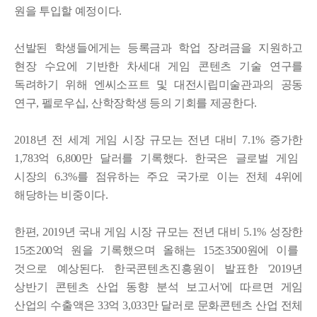
원을 투입할 예정이다
.
선발된 학생들에게는 등록금과 학업 장려금을 지원하고
현장 수요에 기반한 차세대 게임 콘텐츠 기술 연구를
독려하기 위해 엔씨소프트 및 대전시립미술관과의 공동
연구
,
펠로우십
,
산학장학생 등의 기회를 제공한다
.
2018
년 전 세계 게임 시장 규모는 전년 대비
7.1%
증가한
1,783
억
6,800
만 달러를 기록했다
.
한국은 글로벌 게임
시장의
6.3%
를 점유하는 주요 국가로 이는 전체
4
위에
해당하는 비중이다
.
한편
, 2019
년 국내 게임 시장 규모는 전년 대비
5.1%
성장한
15
조
200
억 원을 기록했으며 올해는
15
조
3500
원에 이를
것으로 예상된다
.
한국콘텐츠진흥원이 발표한
'2019
년
상반기 콘텐츠 산업 동향 분석 보고서
'
에 따르면 게임
산업의 수출액은
33
억
3,033
만 달러로 문화콘텐츠 산업 전체