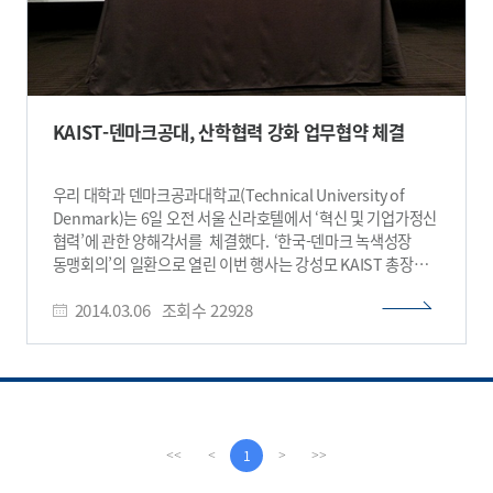
KAIST-덴마크공대, 산학협력 강화 업무협약 체결
우리 대학과 덴마크공과대학교(Technical University of
Denmark)는 6일 오전 서울 신라호텔에서 ‘혁신 및 기업가정신
협력’에 관한 양해각서를 체결했다. ‘한국-덴마크 녹색성장
동맹회의’의 일환으로 열린 이번 행사는 강성모 KAIST 총장과
안더스 비아클레프 (Anders Bjarklev) 덴마크공과대학교 총장
2014.03.06
조회수
22928
등 200여명의 관계자들이 참석한 가운데 열렸다. 이번
업무협약을 계기로 두 대학은 ▲ 공동 연구한 특허정보를 양
대학 홈페이지에 공개 ▲덴마크공대 주관의 컨퍼런스 ․경진대회
(Green Challenge)에 KAIST 학생들의 참가 ▲ KAIST 주관의
'Start up KAIST 글로벌 아이디어 경진대회’에 덴마크
학생들의 참가 분야에서 협력을 강화하게 된다. 1829년에
설립된 덴마크공대는 덴마크의 대표적인 공과대학으로 ‘2013
1
<<
<
>
>>
QS 세계대학순위’에서 134위를 기록했다. 현재 8천여명의