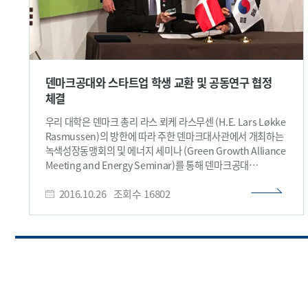
덴마크공대와 스타트업 학생 교환 및 공동연구 협정
체결
우리 대학은 덴마크 총리 라스 뢰케 라스무센 (H.E. Lars Løkke
Rasmussen)의 방한에 따라 주한 덴마크대사관에서 개최하는
녹색성장동맹회의 및 에너지 세미나 (Green Growth Alliance
Meeting and Energy Seminar)를 통해 덴마크공대
(Technical University of Denmark, 이하 DTU)와의
2016.10.26
조회수
16802
스타트업(Startup) 학생교환 및 공동연구를 위한 협력협정을
10월 25일 체결했다. 본 협약을 통해 양교의 우수한 스타트업
(Startup) 프로그램 틀을 활용한 스타트업 학생교류 진행과
연구 주제 공동 발굴을 통한 공동연구 등 실질적 협력이 추진될
예정이다. 이번 협력을 주관한 강성모 총장은 “유럽의 전략적
파트너인 DTU와는 국제 교환학생 교류 및 연구협력의 새로운
모델을 제시하여 왔으며, 이번 협약을 통해 우리 대학의 창업원,
K-School과 DTU의 SkyLab 및 StarDUST를 활용한 Startup