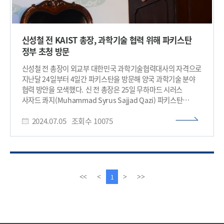
신성철 전 KAIST 총장, 과학기술 협력 위해 파키스탄
정부 초청 방문
신성철 전 총장이 외교부 대한민국 과학기술협력대사의 자격으로
지난달 24일부터 4일간 파키스탄을 방문해 양국 과학기술 분야
협력 방안을 모색했다. 신 전 총장은 25일 무하마드 시러스
사자드 콰지(Muhammad Syrus Sajjad Qazi) 파키스탄
외교부 차관을 만나 양국 과학기술특성화대학 교류를 포함한
2024.07.05
조회수
10075
양국의 공동연구 및 연구인력 교류 등 양자과학기술협력 방안
등을 주제로 면담했다. 27일에는 '파키스탄 대학 부총장
심포지엄'에 기조발제자로 참여해 ‘과학기술로 견인된
대한민국의 기적(Korea’s Miracle driven by Science and
Technoloy)‘을 주제로 강연했다. 60여 년 전 세계 최빈국에서
경제 10위권 국가로 도약한 한국의 성장 동인을 다방면으로
이
다
1
<<
<
>
>>
분석하고 1971년 KAIST를 설립해 두뇌 유출을 막고 산업화에
전
음
필요한 이공계 우수 인재를 양성한 사례를 롤모델로 제시했다.
페
페
이와 함께, 한국의 새로운 도약을 위한 국가 연구개발 정책,
이
이
과학기술 전략, 21세기 대변혁 시대 대학의 혁신과 인재 양성의
지
지