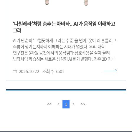
‘나빌레라’처럼 춤추는 아바타...AI가 움직임 이해하고
그려
AI가 단순히 ‘그럴듯하게 그리는 수준’을 넘어, 옷이 왜 흔들리고
주름이 생기는지까지 이해하는 시대가 열렸다. 우리 대학
연구진은 3차원 공간에서의 움직임과 상호작용을 실제 물리
법칙처럼 학습하는 새로운 생성형 AI를 개발했다. 기존 2D 기반
영상 AI의 한계를 뛰어넘은 이번 기술은 영화, 메타버스, 게임 속
2025.10.22
조회수
7501
아바타의 현실감을 높이고 모션캡처나 3D 그래픽 수작업을 크게
줄일 수 있을 것으로 기대를 모은다. 우리 대학은 전산학부 김태균
교수 연구팀이 기존 2D 픽셀 기반 영상 생성 기술의 한계를
극복한 공간·물리 기반 생성형 AI 모델 ‘MPMAvatar’를
개발했다고 22일 밝혔다. 연구팀은 기존 2D 기술의 문제를
해결하기 위해, 가우시안 스플래팅(Gaussian Splatting)으로
이
다
1
<<
<
>
>>
다중 시점 영상을 3차원 공간으로 재구성하고, 여기에 물리
전
음
시뮬레이션 기법(Material Point Method, MPM)을 결합한
페
페
새로운 방식을 제안했다. 즉, 여러 시점에서 촬영한 영상을
이
이
입체적으로 재구성하고, 그 안에서 물체가 실제처럼 움직이며
지
지