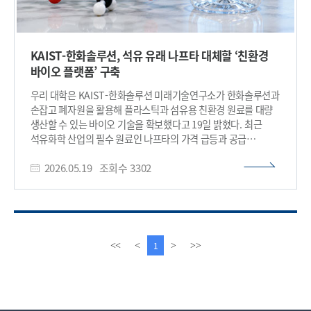
KAIST-한화솔루션, 석유 유래 나프타 대체할 ‘친환경
바이오 플랫폼’ 구축
우리 대학은 KAIST-한화솔루션 미래기술연구소가 한화솔루션과
손잡고 폐자원을 활용해 플라스틱과 섬유용 친환경 원료를 대량
생산할 수 있는 바이오 기술을 확보했다고 19일 밝혔다. 최근
석유화학 산업의 필수 원료인 나프타의 가격 급등과 공급
불안으로 대체 원료에 대한 필요성이 높아지고 있다. 이번 성과는
2026.05.19
조회수
3302
자원 공급 안정성과 친환경성을 동시에 확보한 미래형 핵심
기술로 평가받는다. 이 기술은 바이오디젤 생산 공정에서
버려지는 부산물인 ‘글리세롤’을 원료로 삼는다. 버려지는
폐자원을 고부가가치 소재로 전환하기 위해 플라스틱과 화장품의
핵심 소재인 ‘1,3-프로판디올(1,3-PDO)’을 생산하는 고효율
미생물을 개발하고 발효 공정을 최적화했다. 이번 연구는 실제
이
다
1
<<
<
>
>>
산업 현장에 적용 가능한 수준에 도달했다. 연구팀은 실험실
전
음
규모를 넘어 대형 공장 설비 적용에 앞서 시험 생산이 되는 300L
페
페
규모의 파일럿 공정에서도 높은 생산성을 유지하는 데 성공했다.
이
이
이는 연구실의 성과가 실제 공장에서도 똑같이 재현될 수 있음을
지
지