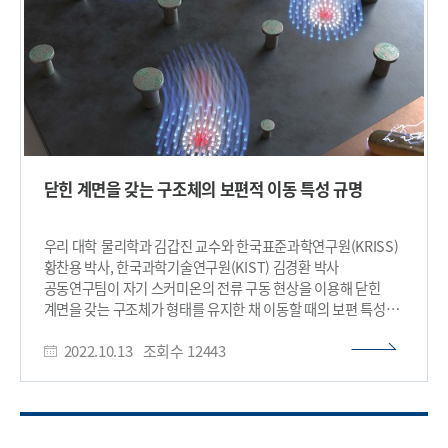
정보소자로 활용될 가능성이 높다. 그러나 지금까지 이러한
스커미온 구조를 형성하기 위해서는 결정 구조의 비대칭성이나
강한 스핀-궤도 결합과 같은 특정한 물리적 조건이 필요하다고
알려져 있었다. 연구팀은 대부분의 자성 물질에 자연스럽게
나타나는 ‘자기-탄성 결합(magnetoelastic
coupling)’만으로도 스커미온과 반스커미온이 번갈아 배열된
구조가 스스로 형성될 수 있음을 이론적으로 밝혔다. 자기-탄성
결합은 자성(스핀)과 원자 배열의 변형이 서로 영향을 주고받는
현상으로, 거의 모든 자성체에서 나타나는 기본적인 물리적
닫힌 계면을 갖는 구조체의 보편적 이동 특성 규명
성질이다. 연구팀은 이러한 결합이 충분히 강해지면 원래 일정한
방향으로 정렬돼 있던 자성의 기본 상태(바닥상태)가 스스로
불안정해지며 새로운 소용돌이형 질서로 전환될 수 있음을
우리 대학 물리학과 김갑진 교수와 한국표준과학연구원(KRISS)
보였다. 특히 이 과정에서 스핀의 기울어짐과 격자 왜곡이 동시에
황찬용 박사, 한국과학기술연구원(KIST) 김경환 박사
발생하며 스커미온과 반스커미온이 번갈아 배열된 ‘카이랄 스핀
공동연구팀이 자기 스커미온의 전류 구동 현상을 이용해 닫힌
구조’가 형성된다는 새로운 메커니즘을 제시했다. 김세권 교수는
계면을 갖는 구조체가 형태를 유지한 채 이동할 때의 보편 특성을
“이번 연구는 특정한 특수 상호작용이 없어도 스커미온 같은 자성
규명했다고 13일 밝혔다. 자기 스커미온(magnetic skyrmion)
구조가 형성될 수 있음을 보여준 것으로, 특히 최근 연구가 활발한
2022.10.13
조회수
12443
은 수 nm 수준의 자성체 박막, 즉 얇은 자석 내부에 존재하는
2차원 자성 물질(원자 두께 수준의 매우 얇은 자성 물질)에서도
소용돌이 모양 혹은 방사형의 스핀 구조를 갖는, 2차원 공간상의
이러한 구조를 구현할 가능성을 제시했다는 점에서 의미가
안정한 원형 구조체이다. 이 구조체는 위상학(topology)적
있다”고 설명했다. 고경춘 박사가 제1저자로 참여한 이번 연구
원리에 의해 쉽게 사라지지 않는 안정성을 갖고, 크기가 수십 nm
결과는 물리학 분야 세계적 권위 학술지 피지컬 리뷰 레터스
수준으로 작으며 전류를 흘려 주면 수~수백 m/s의 매우 빠른
(Physical Review Letters)에 2월 11일 자로 게재됐다. ※