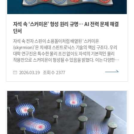
자석 속 ‘스커미온’ 형성 원리 규명… AI 전력 문제 해결
단서
자석 속 전자 스핀이 소용돌이처럼 배열된 ‘스커미온
(skyrmion)’은 차세대 스핀트로닉스 기술의 핵심 구조다. 우리
대학 연구진은 특수한 물리 조건 없이도 자석의 기본적인 물리
작용만으로 스커미온이 형성될 수 있음을 밝혔다. 이는 다양한
자성 물질에서 스커미온 구현 가능성을 넓혀 기존보다 수십~수백
2026.03.19
조회수
2377
배 높은 정보 저장 밀도를 구현할 수 있는 차세대 초저전력
정보소자 개발에 새로운 가능성을 제시한다. 우리 대학은
물리학과 김세권 교수 연구팀이 자성과 격자의 결합(자기-탄성
결합)만으로 소용돌이형 자성 구조가 자연스럽게 만들어질 수
있다는 새로운 이론을 제시했다고 19일 밝혔다. 연구팀은 자석 속
스핀(전자들이 가지는 작은 자석 성질)과 격자 변형(원자 배열이
미세하게 뒤틀리는 현상)이 서로 영향을 주고받는 작용만으로도
소용돌이 모양의 자성 구조가 스스로 형성될 수 있음을 밝혔다.
특히 자성 물질 내부에서 나타나는 소용돌이형 스핀 구조인
스커미온은 크기가 매우 작고 안정성이 높아 초고밀도·저전력