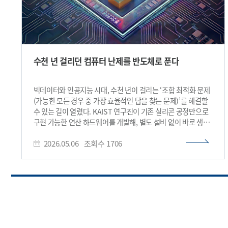
수천 년 걸리던 컴퓨터 난제를 반도체로 푼다
빅데이터와 인공지능 시대, 수천 년이 걸리는 ‘조합 최적화 문제
(가능한 모든 경우 중 가장 효율적인 답을 찾는 문제)’를 해결할
수 있는 길이 열렸다. KAIST 연구진이 기존 실리콘 공정만으로
구현 가능한 연산 하드웨어를 개발해, 별도 설비 없이 바로 생산
·적용 가능한 전환점을 제시했다. 이를 통해 물류, 금융, 반도체
2026.05.06
조회수
1706
설계 등 다양한 산업에서 더 빠르고 정확한 의사결정이 가능해질
전망이다. 우리 대학은 전기및전자공학부 최양규 교수와 김상현
교수 공동 연구팀이 기존 실리콘 반도체 공정만을 활용해 차세대
최적화 전용 하드웨어인 ‘오실레이터 기반 아이징 머신
(Oscillatory Ising Machine, 여러 진동 소자가 상호작용하며
최적 해를 찾아내는 특수 목적형 컴퓨터)’을 구현하는 데
성공했다고 6일 밝혔다. 연구팀이 주목한 것은 ‘오실레이터
(일정한 주기로 신호를 반복하는 진동 소자)’다. 여러 개의