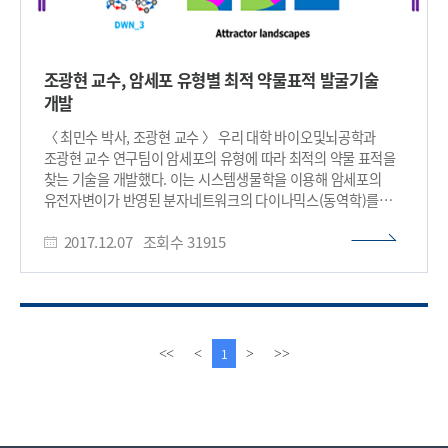
조광현 교수, 암세포 유형별 최적 약물표적 발굴기술
개발
〈 최민수 박사, 조광현 교수 〉 우리 대학 바이오및뇌공학과
조광현 교수 연구팀이 암세포의 유형에 따라 최적의 약물 표적을
찾는 기술을 개발했다. 이는 시스템생물학을 이용해 암세포의
유전자변이가 반영된 분자네트워크의 다이나믹스(동역학)를
분석해 약물의 반응을 예측하는 기술로 향후 암 관련 신약 개발에
2017.12.07
조회수
31915
크게 기여할 것으로 기대된다. 최민수, 시 주 (Shi Jue), 주 양팅
(Zhu Yanting), 양 루젠 (Yang Ruizhen)이 참여한 이번 연구는
‘네이처 커뮤니케이션즈(Nature Communications)’ 12월
5일자 온라인 판에 게재됐다. 인간의 암세포는 유전자 돌연변이,
유전체 단위의 반복적 변이 등 여러 형태의 유전자 변이가 있다.
이러한 변이는 같은 암종에서도 암세포에 따라 많은 차이를
이
다
1
<<
<
>
>>
보이기 때문에 약물에 대한 반응도 다양하다. 암 연구자들은 암
전
음
환자에게서 빈번하게 발견되는 유전자변이를 파악하고 이 중
페
페
특정 약물의 지표로 사용될 수 있는 유전자변이를 찾기 위해
이
이
노력해 왔다. 이러한 연구는 단일 유전자변이의 발견 또는
지
지