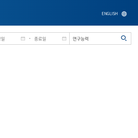
ENGLISH
-