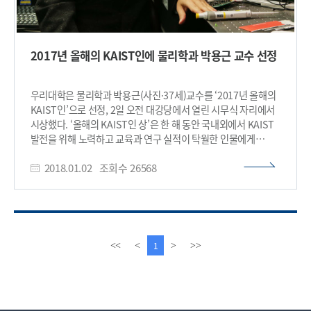
2017년 올해의 KAIST인에 물리학과 박용근 교수 선정
우리대학은 물리학과 박용근(사진·37세)교수를 ‘2017년 올해의
KAIST인’으로 선정, 2일 오전 대강당에서 열린 시무식 자리에서
시상했다. ‘올해의 KAIST인 상’은 한 해 동안 국내외에서 KAIST
발전을 위해 노력하고 교육과 연구 실적이 탁월한 인물에게
수여하는 상으로 지난 2001년에 처음 제정됐다. 17번째 수상의
2018.01.02
조회수
26568
영예를 거머쥔 박용근 교수는 홀로그래픽 측정과 제어기술을
개발하고 새로운 응용분야 정립을 통해 KAIST의 위상을
높였다는 평가를 받았다. 박 교수는 특히 작년 국제학술지인
네이처 포토닉스(Nature Photonics)지에 ‘3차원
디스플레이’를, 네이처 커뮤니케이션즈(Nature
Communications)지에는 ‘세포 광조작’을, 그리고 사이언스
이
다
1
<<
<
>
>>
어드밴시스(Science Advances)지에 ‘탄저균 진단’과 관련한
전
음
연구 성과를 각각 게재함으로써 뉴스위크(NewsWeek)와 포브스
페
페
(Forbes) 등 다수의 해외 유명 언론으로부터 주목을 받았다. 박
이
이
교수는 또 이 같은 기초연구 성과를 바탕으로 벤처기업인
지
지