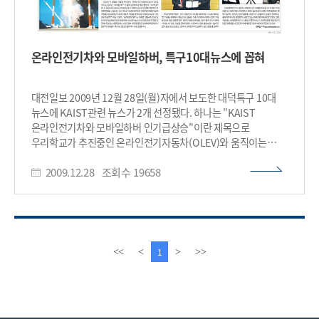
온라인전기차와 모바일하버, 특구10대뉴스에 꼽혀
대전일보 2009년 12월 28일(월)자에서 보도한 대덕특구 10대
뉴스에 KAIST관련 뉴스가 2개 선정됐다. 하나는 "KAIST
온라인전기차와 모바일하버 인기급상승"이란 제목으로
우리학교가 추진중인 온라인전기자동차(OLEV)와 움직이는
항구인 모바일하버(Mobile Harbor, MH)가 올해 공개돼 인기를
2009.12.28
조회수
19658
끌었다는 내용이며, 또 하나는 "KAIST-ICU 통합"이란 제목으로
지난 3월 1일 두 대학이 하나의 통합대학으로 공식
출범하면서 우리학교가 IT융합 교육과 연구의
메카로 자리매김됐다고 대전일보는 소개하고 있다. 대전일보가
선정한 대덕특구 10대 뉴스는 다음과 같다. ◇한국원자력연구원
창립 50주년 기념 및 토종 연구용 원자로 요르단 해외 수출 첫
이
다
1
<<
<
>
>>
쾌거 ◇나로호 발사 절반의 성공...내년 재기약 ◇국제우주대회
전
음
(IAC) 성료 ◇KAIST 온라인전기차·모바일하버 인기 급상승
페
페
◇2009 세계 천문의 해 우주쇼 ◇KAIST- ICU통합 출범 ◇
이
이
한국기계연구원, 롤투롤(Roll to Roll) 프린팅 기술 100억원 기술
지
지