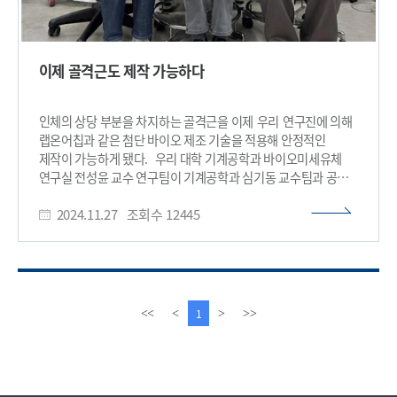
이제 골격근도 제작 가능하다
인체의 상당 부분을 차지하는 골격근을 이제 우리 연구진에 의해
랩온어칩과 같은 첨단 바이오 제조 기술을 적용해 안정적인
제작이 가능하게 됐다. 우리 대학 기계공학과 바이오미세유체
연구실 전성윤 교수 연구팀이 기계공학과 심기동 교수팀과 공동
연구를 통해, 체외 삼차원 환경에서 골격근 조직을 제작하는
2024.11.27
조회수
12445
바이오 미세유체시스템(Biomicrofluidic system)*을
개발했다고 27일 밝혔다. *바이오 미세유체시스템: 반도체 회로
제조 등에 사용되는 포토리소그래피(Photolithography) 공정
등을 기반으로 제작되는 마이크로 스케일의 시스템으로, 세포 및
생체조직 배양, 유동 생성 및 제어 등에 활용됨 연구팀은 해당
연구에서 자체 개발한 미세유체시스템을 사용해 골격근 조직
이
다
1
<<
<
>
>>
배양에 있어 큰 비중을 차지하는 하이드로겔의 구성 성분, 겔화
전
음
시간, 세포의 농도를 조절해 다양한 조건에서 삼차원 근육 밴드를
페
페
제작했다. 또한, 제작된 골격근 조직에 대해 근육의 수축력 및
이
이
반응 속도 측정과 함께 조직 형태, 기계적 특성, 골격근 성장 및
지
지